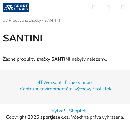
Přejít
Hledat
NÁKUP
na
KOŠÍK
obsah
Domů
/
Prodávané značky
/
SANTINI
SANTINI
Žádné produkty značky
SANTINI
nebyly nalezeny...
Z
á
MTWorkout
Fitness prcek
p
Centrum environmentální výchovy Stolístek
a
t
í
Vytvořil Shoptet
Copyright 2026
sportjezek.cz
. Všechna práva vyhrazena.