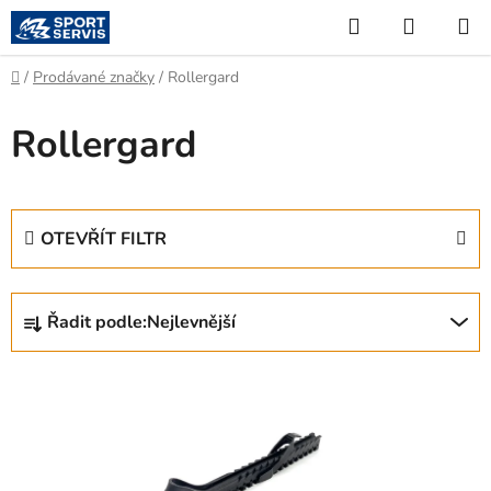
Přejít
Hledat
NÁKUP
na
KOŠÍK
obsah
Domů
/
Prodávané značky
/
Rollergard
Rollergard
OTEVŘÍT FILTR
Ř
Řadit podle:
Nejlevnější
a
z
V
e
ý
n
p
í
i
p