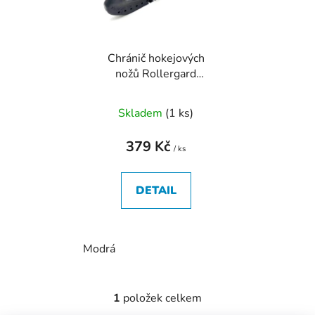
s
r
p
o
r
d
Chránič hokejových
o
u
nožů Rollergard
d
k
Supergard
u
t
Skladem
(
1 ks
)
k
ů
t
379 Kč
ů
/ ks
DETAIL
Modrá
1
položek celkem
O