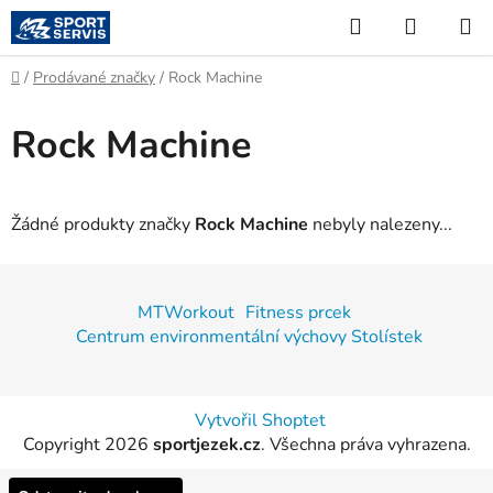
Přejít
Hledat
NÁKUP
na
KOŠÍK
obsah
Domů
/
Prodávané značky
/
Rock Machine
Rock Machine
Žádné produkty značky
Rock Machine
nebyly nalezeny...
Z
á
MTWorkout
Fitness prcek
p
Centrum environmentální výchovy Stolístek
a
t
í
Vytvořil Shoptet
Copyright 2026
sportjezek.cz
. Všechna práva vyhrazena.