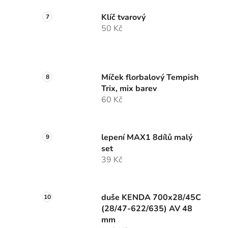
Klíč tvarový
50 Kč
Míček florbalový Tempish
Trix, mix barev
60 Kč
lepení MAX1 8dílů malý
set
39 Kč
duše KENDA 700x28/45C
(28/47-622/635) AV 48
mm