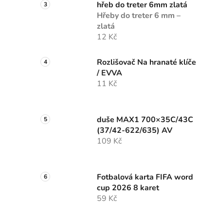
hřeb do treter 6mm zlatá
Hřeby do treter 6 mm –
zlatá
12 Kč
Rozlišovač Na hranaté klíče
/ EVVA
11 Kč
duše MAX1 700×35C/43C
(37/42-622/635) AV
109 Kč
Fotbalová karta FIFA word
cup 2026 8 karet
59 Kč