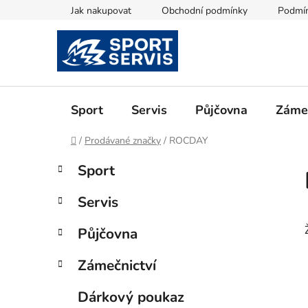
Přejít
Jak nakupovat
Obchodní podmínky
Podmín
na
obsah
Sport
Servis
Půjčovna
Zámeč
Domů
/
Prodávané značky
/
ROCDAY
P
K
Přeskočit
Sport
a
kategorie
o
t
s
Servis
e
t
g
r
Půjčovna
o
a
r
Zámečnictví
i
n
e
n
Dárkový poukaz
í