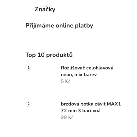
p
Značky
a
n
Přijímáme online platby
e
l
Top 10 produktů
Rozlišovač celohlavový
neon, mix barev
5 Kč
brzdová botka závit MAX1
72 mm 3 barevná
99 Kč