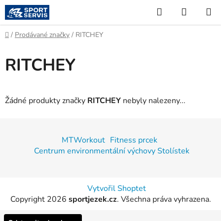
Přejít
Hledat
NÁKUP
na
KOŠÍK
obsah
Domů
/
Prodávané značky
/
RITCHEY
RITCHEY
Žádné produkty značky
RITCHEY
nebyly nalezeny...
Z
á
MTWorkout
Fitness prcek
p
Centrum environmentální výchovy Stolístek
a
t
í
Vytvořil Shoptet
Copyright 2026
sportjezek.cz
. Všechna práva vyhrazena.