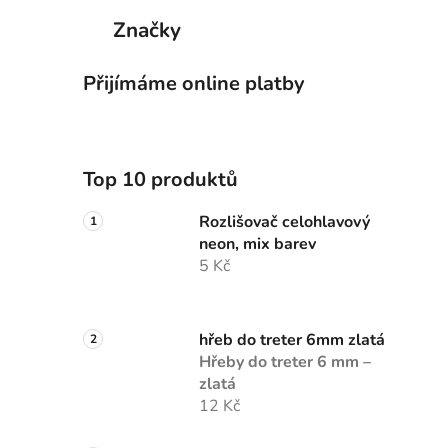
p
Značky
a
n
Přijímáme online platby
e
l
Top 10 produktů
Rozlišovač celohlavový
neon, mix barev
5 Kč
hřeb do treter 6mm zlatá
Hřeby do treter 6 mm –
zlatá
12 Kč