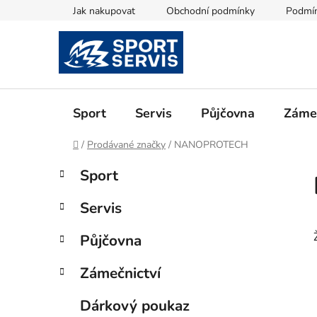
Přejít
Jak nakupovat
Obchodní podmínky
Podmín
na
obsah
Sport
Servis
Půjčovna
Zámeč
Domů
/
Prodávané značky
/
NANOPROTECH
P
K
Přeskočit
Sport
a
kategorie
o
t
s
Servis
e
t
g
r
Půjčovna
o
a
r
Zámečnictví
i
n
e
n
Dárkový poukaz
í