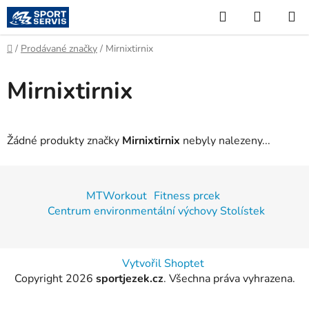
Přejít
Hledat
NÁKUP
na
KOŠÍK
obsah
Domů
/
Prodávané značky
/
Mirnixtirnix
Mirnixtirnix
Žádné produkty značky
Mirnixtirnix
nebyly nalezeny...
Z
á
MTWorkout
Fitness prcek
p
Centrum environmentální výchovy Stolístek
a
t
í
Vytvořil Shoptet
Copyright 2026
sportjezek.cz
. Všechna práva vyhrazena.