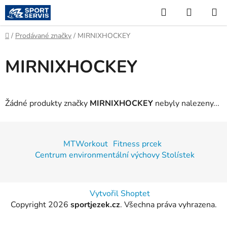
Přejít
Hledat
NÁKUP
na
KOŠÍK
obsah
Domů
/
Prodávané značky
/
MIRNIXHOCKEY
MIRNIXHOCKEY
Žádné produkty značky
MIRNIXHOCKEY
nebyly nalezeny...
Z
á
MTWorkout
Fitness prcek
p
Centrum environmentální výchovy Stolístek
a
t
í
Vytvořil Shoptet
Copyright 2026
sportjezek.cz
. Všechna práva vyhrazena.