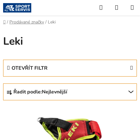
Přejít
Hledat
NÁKUP
na
KOŠÍK
obsah
Domů
/
Prodávané značky
/
Leki
Leki
OTEVŘÍT FILTR
Ř
Řadit podle:
Nejlevnější
a
z
V
e
ý
n
p
í
i
p