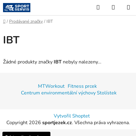
Přejít
Hledat
NÁKUP
na
KOŠÍK
obsah
Domů
/
Prodávané značky
/
IBT
IBT
Žádné produkty značky
IBT
nebyly nalezeny...
Z
á
MTWorkout
Fitness prcek
p
Centrum environmentální výchovy Stolístek
a
t
í
Vytvořil Shoptet
Copyright 2026
sportjezek.cz
. Všechna práva vyhrazena.