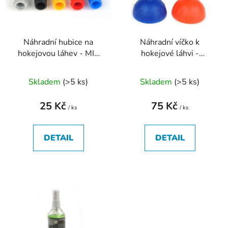
s
r
p
o
r
d
Náhradní hubice na
Náhradní víčko k
o
u
hokejovou láhev - MIX
hokejové láhvi -
d
k
barev
komplet
u
t
Skladem
(
>5 ks
)
Skladem
(
>5 ks
)
k
ů
t
25 Kč
75 Kč
ů
/ ks
/ ks
DETAIL
DETAIL