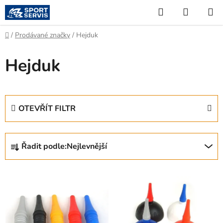
Přejít
Hledat
NÁKUP
na
KOŠÍK
obsah
Domů
/
Prodávané značky
/
Hejduk
Hejduk
OTEVŘÍT FILTR
Ř
Řadit podle:
Nejlevnější
a
z
V
e
ý
n
p
í
i
p