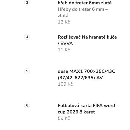
hřeb do treter 6mm zlatá
Hřeby do treter 6 mm –
zlatá
12 Kč
Rozlišovač Na hranaté klíče
/ EVVA
11 Kč
duše MAX1 700×35C/43C
(37/42-622/635) AV
109 Kč
Fotbalová karta FIFA word
cup 2026 8 karet
59 Kč