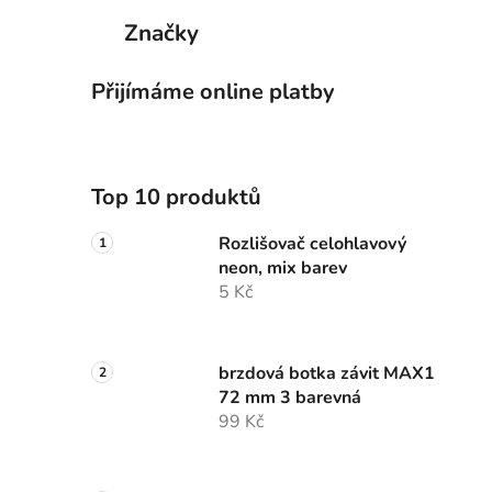
p
Značky
a
n
Přijímáme online platby
e
l
Top 10 produktů
Rozlišovač celohlavový
neon, mix barev
5 Kč
brzdová botka závit MAX1
72 mm 3 barevná
99 Kč