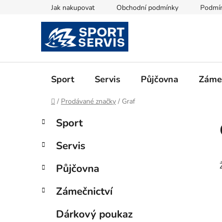
Přejít
Jak nakupovat
Obchodní podmínky
Podmín
na
obsah
Sport
Servis
Půjčovna
Zámeč
Domů
/
Prodávané značky
/
Graf
P
K
Přeskočit
Sport
a
kategorie
o
t
s
Servis
e
t
g
r
Půjčovna
o
a
r
Zámečnictví
i
n
e
n
Dárkový poukaz
í