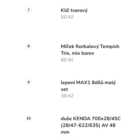
Klíč tvarový
50 Kč
Míček florbalový Tempish
Trix, mix barev
60 Kč
lepení MAX1 8dílů malý
set
39 Kč
duše KENDA 700x28/45C
(28/47-622/635) AV 48
mm