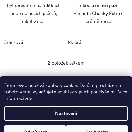
být umístěno na řídítkách
rukou a únavu paží.
nebo na bocích plášťů,
Varianta Chunky Extra s
nikoliv na...
průměrem...
Oranžová
Modrá
2
položek celkem
O
v
l
Z
á
Tento web používá soubory cookie. Dalším procházením
á
MTWorkout
Fitness prcek
d
tohoto webu vyjadřujete souhlas s jejich používáním.. Více
p
Centrum environmentální výchovy Stolístek
a
informací
zde
.
a
c
t
í
Nastavení
p
í
Vytvořil Shoptet
r
Copyright 2026
sportjezek.cz
. Všechna práva vyhrazena.
v