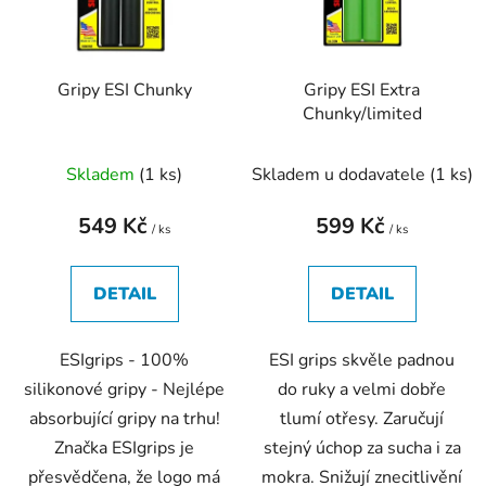
s
r
p
o
r
d
Gripy ESI Chunky
Gripy ESI Extra
o
u
Chunky/limited
d
k
u
t
Skladem
(
1 ks
)
Skladem u dodavatele
(
1 ks
)
k
ů
t
549 Kč
599 Kč
ů
/ ks
/ ks
DETAIL
DETAIL
ESIgrips - 100%
ESI grips skvěle padnou
silikonové gripy - Nejlépe
do ruky a velmi dobře
absorbující gripy na trhu!
tlumí otřesy. Zaručují
Značka ESIgrips je
stejný úchop za sucha i za
přesvědčena, že logo má
mokra. Snižují znecitlivění