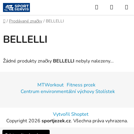
Přejít
Hledat
NÁKUP
na
KOŠÍK
obsah
Domů
/
Prodávané značky
/
BELLELLI
BELLELLI
Žádné produkty značky
BELLELLI
nebyly nalezeny...
Z
á
MTWorkout
Fitness prcek
p
Centrum environmentální výchovy Stolístek
a
t
í
Vytvořil Shoptet
Copyright 2026
sportjezek.cz
. Všechna práva vyhrazena.