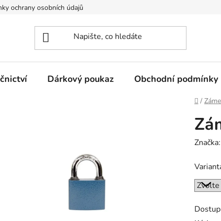
ky ochrany osobních údajů
nictví
Dárkový poukaz
Obchodní podmínky
Domů
/
Zámeč
Zám
Značka
Variant
Dostup