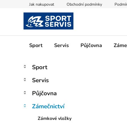
Přejít
Jak nakupovat
Obchodní podmínky
Podmín
na
obsah
Sport
Servis
Půjčovna
Zámeč
P
K
Přeskočit
Sport
a
kategorie
o
t
s
Servis
e
t
g
r
Půjčovna
o
a
r
Zámečnictví
i
n
e
n
Zámkové vložky
í