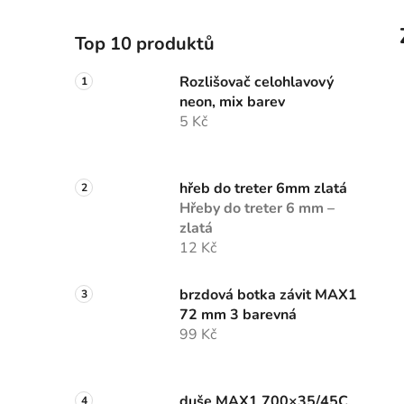
Top 10 produktů
Rozlišovač celohlavový
neon, mix barev
5 Kč
hřeb do treter 6mm zlatá
Hřeby do treter 6 mm –
zlatá
12 Kč
brzdová botka závit MAX1
72 mm 3 barevná
99 Kč
duše MAX1 700×35/45C