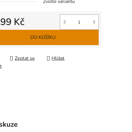
Zvolte variantu
d
99 Kč
 cena:
DO KOŠÍKU
Zeptat se
Hlídat
t
skuze