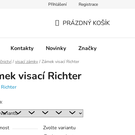
Přihlášení
Registrace
PRÁZDNÝ KOŠÍK
NÁKUPNÍ
KOŠÍK
Kontakty
Novinky
Značky
nictví
/
visací zámky
/
Zámek visací Richter
ek visací Richter
:
Richter
a:
nost
Zvolte variantu