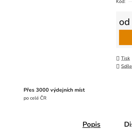
Kód:
o
Měrná
Tisk
Sdíle
Přes 3000 výdejních míst
po celé ČR
Popis
Di