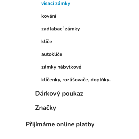
p
visací zámky
a
kování
n
e
zadlabací zámky
l
klíče
autoklíče
zámky nábytkové
klíčenky, rozlišovače, doplňky...
Dárkový poukaz
Značky
Přijímáme online platby