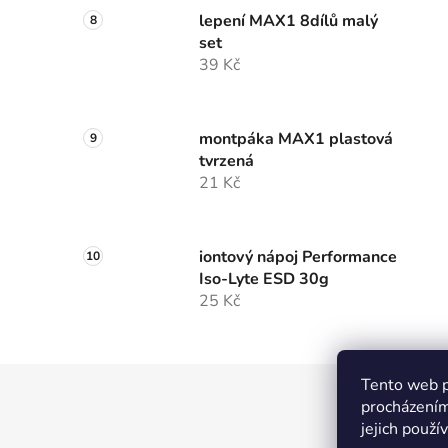
lepení MAX1 8dílů malý
set
39 Kč
montpáka MAX1 plastová
tvrzená
21 Kč
iontový nápoj Performance
Iso-Lyte ESD 30g
25 Kč
Tento web p
Z
procházením
á
jejich použí
MTW