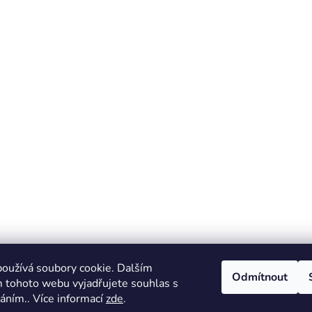
oužívá soubory cookie. Dalším
Odmítnout
 tohoto webu vyjadřujete souhlas s
váním.. Více informací
zde
.
orkout
Fitness prcek
Centrum environmentální výchovy Stol