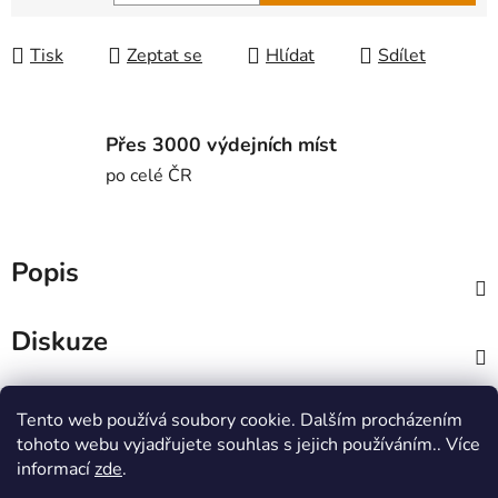
Měrná cena:
Tisk
Zeptat se
Hlídat
Sdílet
Přes 3000 výdejních míst
po celé ČR
Popis
Diskuze
Z
Tento web používá soubory cookie. Dalším procházením
á
MTWorkout
Fitness prcek
tohoto webu vyjadřujete souhlas s jejich používáním.. Více
p
Centrum environmentální výchovy Stolístek
informací
zde
.
a