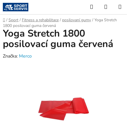
Přejít
Hledat
NÁKUP
na
KOŠÍK
obsah
Domů
/
Sport
/
Fitness a rehabilitace
/
posilovaní gumy
/
Yoga Stretch
1800 posilovací guma červená
Yoga Stretch 1800
posilovací guma červená
Značka:
Merco