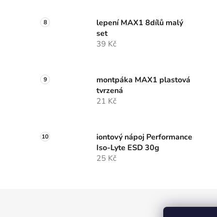
lepení MAX1 8dílů malý
set
39 Kč
montpáka MAX1 plastová
tvrzená
21 Kč
iontový nápoj Performance
Iso-Lyte ESD 30g
25 Kč
Z