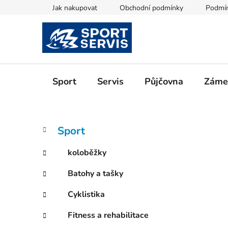
Přejít
Jak nakupovat
Obchodní podmínky
Podmín
na
obsah
Sport
Servis
Půjčovna
Zámeč
P
K
Přeskočit
Sport
a
kategorie
o
t
s
koloběžky
e
t
g
Batohy a tašky
r
o
a
r
Cyklistika
i
n
e
n
Fitness a rehabilitace