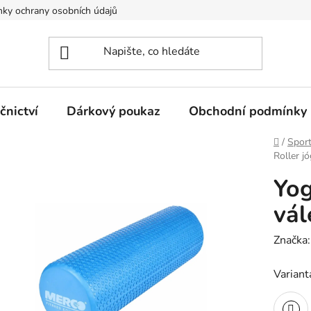
ky ochrany osobních údajů
nictví
Dárkový poukaz
Obchodní podmínky
Domů
/
Spor
Roller j
Yog
vál
Značka
Variant