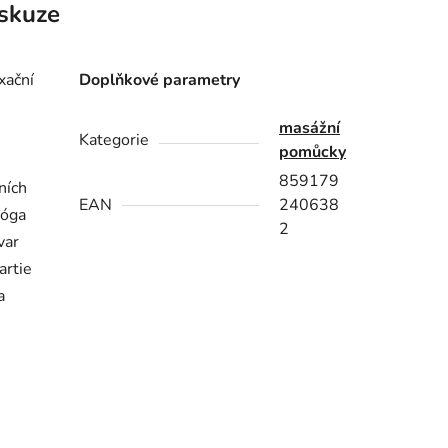
skuze
xační
Doplňkové parametry
masážní
Kategorie
pomůcky
859179
ních
EAN
240638
Jóga
2
var
artie
a