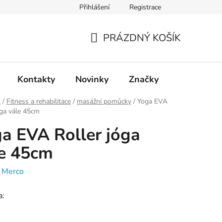
Přihlášení
Registrace
PRÁZDNÝ KOŠÍK
NÁKUPNÍ
KOŠÍK
Kontakty
Novinky
Značky
t
/
Fitness a rehabilitace
/
masážní pomůcky
/
Yoga EVA
óga vále 45cm
a EVA Roller jóga
e 45cm
:
Merco
a: