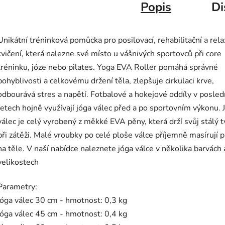
Popis
Di
Unikátní tréninková pomůcka pro posilovací, rehabilitační a rela
cvičení, která nalezne své místo u vášnivých sportovců při core
tréninku, józe nebo pilates. Yoga EVA Roller pomáhá správné
pohyblivosti a celkovému držení těla, zlepšuje cirkulaci krve,
odbourává stres a napětí. Fotbalové a hokejové oddíly v posled
letech hojně využívají jóga válec před a po sportovním výkonu. 
válec je celý vyrobený z měkké EVA pěny, která drží svůj stálý t
při zátěži. Malé vroubky po celé ploše válce příjemně masírují p
na těle. V naší nabídce naleznete jóga válce v několika barvách 
velikostech
Parametry:
jóga válec 30 cm - hmotnost: 0,3 kg
jóga válec 45 cm - hmotnost: 0,4 kg