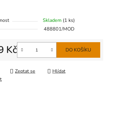
nost
Skladem
(
1 ks
)
488801/MOD
9 Kč
DO KOŠÍKU
 cena:
Zeptat se
Hlídat
t