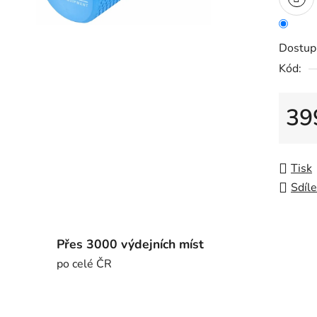
Dostup
Kód:
39
Měrná
Tisk
Sdíle
Přes 3000 výdejních míst
po celé ČR