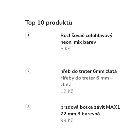
Top 10 produktů
Rozlišovač celohlavový
neon, mix barev
5 Kč
hřeb do treter 6mm zlatá
Hřeby do treter 6 mm –
zlatá
12 Kč
brzdová botka závit MAX1
72 mm 3 barevná
99 Kč