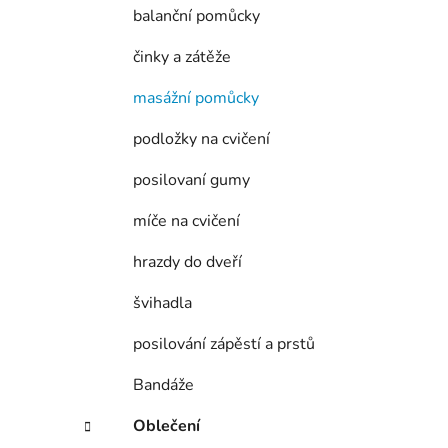
í
balanční pomůcky
p
a
činky a zátěže
n
masážní pomůcky
e
l
podložky na cvičení
posilovaní gumy
míče na cvičení
hrazdy do dveří
švihadla
posilování zápěstí a prstů
Bandáže
Oblečení