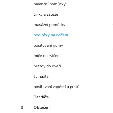
í
balanční pomůcky
p
a
činky a zátěže
n
masážní pomůcky
e
l
podložky na cvičení
posilovaní gumy
míče na cvičení
hrazdy do dveří
švihadla
posilování zápěstí a prstů
Bandáže
Oblečení