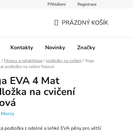
Přihlášení
Registrace
PRÁZDNÝ KOŠÍK
NÁKUPNÍ
KOŠÍK
Kontakty
Novinky
Značky
t
/
Fitness a rehabilitace
/
podložky na cvičení
/
Yoga
t podložka na cvičení fialová
ga EVA 4 Mat
ložka na cvičení
lová
:
Merco
ká podložka z odolné a lehké EVA pěny pro větší