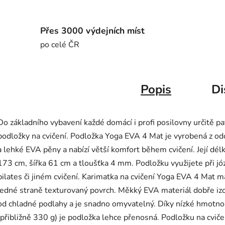
Přes 3000 výdejních míst
po celé ČR
Popis
Di
Do základního vybavení každé domácí i profi posilovny určitě pa
podložky na cvičení. Podložka Yoga EVA 4 Mat je vyrobená z od
a lehké EVA pěny a nabízí větší komfort během cvičení. Její délk
173 cm, šířka 61 cm a tloušťka 4 mm. Podložku využijete při jó
pilates či jiném cvičení. Karimatka na cvičení Yoga EVA 4 Mat m
jedné straně texturovaný povrch. Měkký EVA materiál dobře iz
od chladné podlahy a je snadno omyvatelný. Díky nízké hmotno
(přibližně 330 g) je podložka lehce přenosná. Podložku na cviče