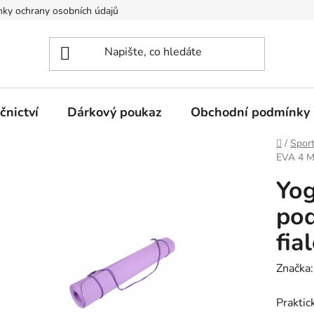
ky ochrany osobních údajů
nictví
Dárkový poukaz
Obchodní podmínky
Domů
/
Spor
EVA 4 Ma
Yo
pod
fia
Značka
Praktic