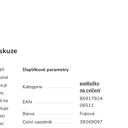
skuze
tří
Doplňkové parametry
olné
podložky
a je
Kategorie
na cvičení
ze,
85917924
á na
EAN
06511
oluje
Barva
Fialová
sti
Celní sazebník
39269097
ní