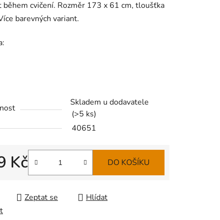
 během cvičení. Rozměr 173 x 61 cm, tloušťka
íce barevných variant.
a:
Skladem u dodavatele
nost
(
>5 ks
)
40651
9 Kč
DO KOŠÍKU
 cena:
Zeptat se
Hlídat
t