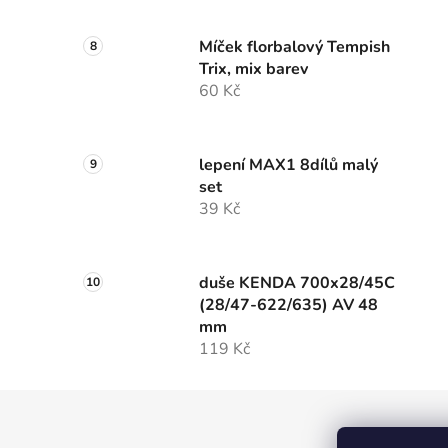
Míček florbalový Tempish
Trix, mix barev
60 Kč
lepení MAX1 8dílů malý
set
39 Kč
duše KENDA 700x28/45C
(28/47-622/635) AV 48
mm
119 Kč
Z