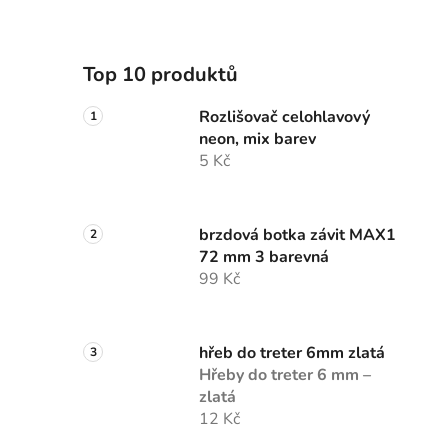
Top 10 produktů
Rozlišovač celohlavový
neon, mix barev
5 Kč
brzdová botka závit MAX1
72 mm 3 barevná
99 Kč
hřeb do treter 6mm zlatá
Hřeby do treter 6 mm –
zlatá
12 Kč