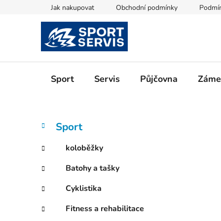
Přejít
Jak nakupovat
Obchodní podmínky
Podmín
na
obsah
Sport
Servis
Půjčovna
Zámeč
P
K
Přeskočit
Sport
a
kategorie
o
t
s
koloběžky
e
t
g
Batohy a tašky
r
o
a
r
Cyklistika
i
n
e
n
Fitness a rehabilitace