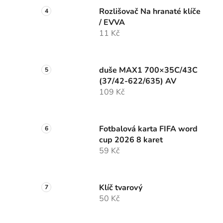
Rozlišovač Na hranaté klíče
/ EVVA
11 Kč
duše MAX1 700×35C/43C
(37/42-622/635) AV
109 Kč
Fotbalová karta FIFA word
cup 2026 8 karet
59 Kč
Klíč tvarový
50 Kč