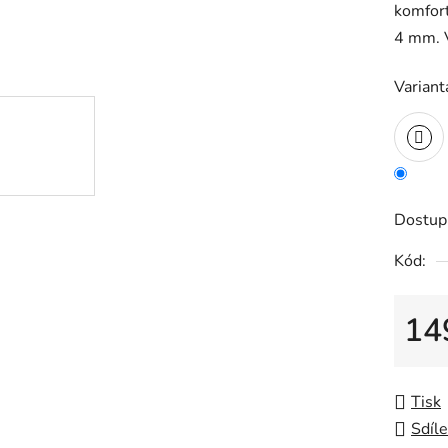
komfort
4 mm. V
Variant
Dostup
Kód:
14
Měrná
Tisk
Sdíle