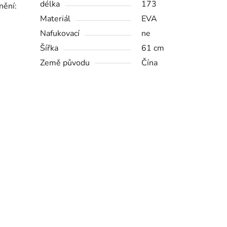
délka
173
nění:
Materiál
EVA
Nafukovací
ne
Šířka
61 cm
Země původu
Čína