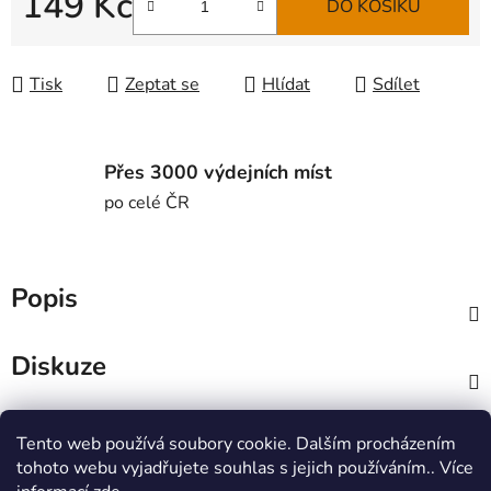
149 Kč
DO KOŠÍKU
Měrná cena:
Tisk
Zeptat se
Hlídat
Sdílet
Přes 3000 výdejních míst
po celé ČR
Popis
Diskuze
Z
Tento web používá soubory cookie. Dalším procházením
á
MTWorkout
Fitness prcek
tohoto webu vyjadřujete souhlas s jejich používáním.. Více
p
Centrum environmentální výchovy Stolístek