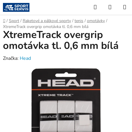
Přejít
Hledat
NÁKUP
na
KOŠÍK
obsah
Domů
/
Sport
/
Raketové a pálkové sporty
/
tenis
/
omotávky
/
XtremeTrack overgrip omotávka tl. 0,6 mm bílá
XtremeTrack overgrip
omotávka tl. 0,6 mm bílá
Značka:
Head