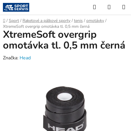
Přejít
Hledat
NÁKUP
na
KOŠÍK
obsah
Domů
/
Sport
/
Raketové a pálkové sporty
/
tenis
/
omotávky
/
XtremeSoft overgrip omotávka tl. 0,5 mm černá
XtremeSoft overgrip
omotávka tl. 0,5 mm černá
Značka:
Head