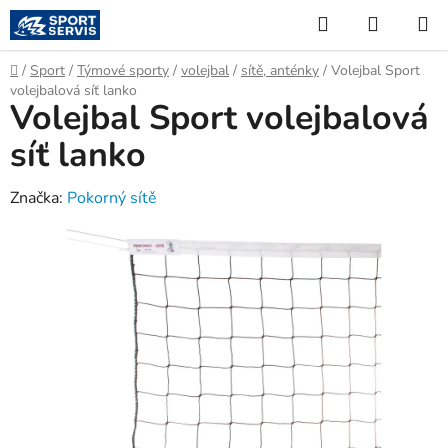
Přejít
Hledat
NÁKUP
na
KOŠÍK
obsah
Domů
/
Sport
/
Týmové sporty
/
volejbal
/
sítě, anténky
/
Volejbal Sport
volejbalová síť lanko
Volejbal Sport volejbalová
síť lanko
Značka:
Pokorný sítě