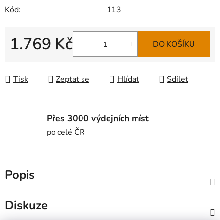
Kód:
113
1.769 Kč
DO KOŠÍKU
Měrná cena:
Tisk
Zeptat se
Hlídat
Sdílet
Přes 3000 výdejních míst
po celé ČR
Popis
Diskuze