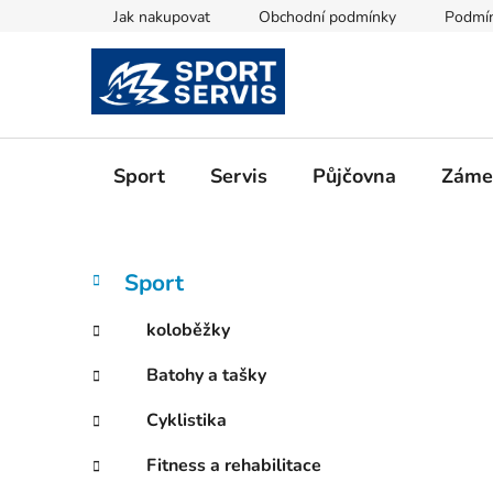
Přejít
Jak nakupovat
Obchodní podmínky
Podmín
na
obsah
Sport
Servis
Půjčovna
Zámeč
P
K
Přeskočit
Sport
a
kategorie
o
t
s
koloběžky
e
t
g
Batohy a tašky
r
o
a
r
Cyklistika
i
n
e
n
Fitness a rehabilitace