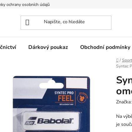
ky ochrany osobních údajů
nictví
Dárkový poukaz
Obchodní podmínky
Domů
/
Spor
Syntec P
Syn
omo
Značka
Na výbě
je souč