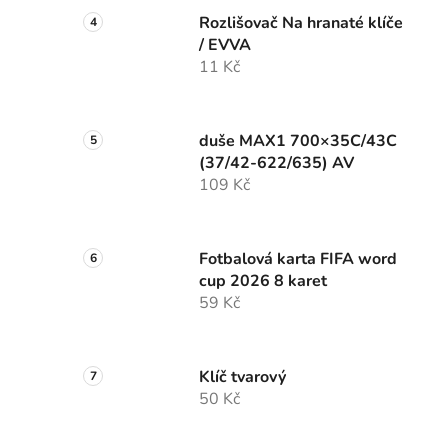
Rozlišovač Na hranaté klíče
/ EVVA
11 Kč
duše MAX1 700×35C/43C
(37/42-622/635) AV
109 Kč
Fotbalová karta FIFA word
cup 2026 8 karet
59 Kč
Klíč tvarový
50 Kč