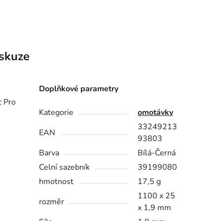
skuze
Doplňkové parametry
c Pro
Kategorie
omotávky
33249213
EAN
93803
Barva
Bílá-Černá
Celní sazebník
39199080
hmotnost
17,5 g
1100 x 25
rozměr
x 1,9 mm