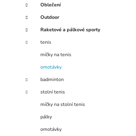
í
Oblečení
p
a
Outdoor
n
Raketové a pálkové sporty
e
l
tenis
míčky na tenis
omotávky
badminton
stolní tenis
míčky na stolní tenis
pálky
omotávky