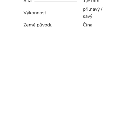
Síla
1,9 mm
přilnavý /
Výkonnost
savý
Země původu
Čína