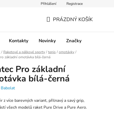
Přihlášení
Registrace
PRÁZDNÝ KOŠÍK
NÁKUPNÍ
KOŠÍK
Kontakty
Novinky
Značky
t
/
Raketové a pálkové sporty
/
tenis
/
omotávky
/
ro základní omotávka bílá-černá
tec Pro základní
távka bílá-černá
:
Babolat
r z více barevných variant, přilnavý a savý grip,
ástí všech modelů raket Pure Drive a Pure Aero.