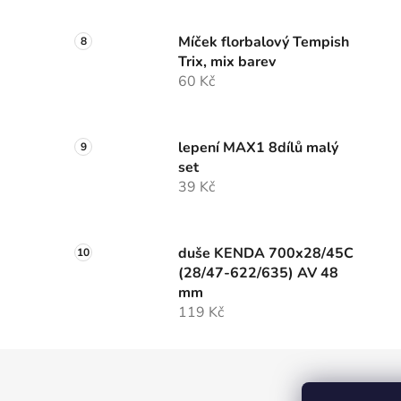
Míček florbalový Tempish
Trix, mix barev
60 Kč
lepení MAX1 8dílů malý
set
39 Kč
duše KENDA 700x28/45C
(28/47-622/635) AV 48
mm
119 Kč
Z