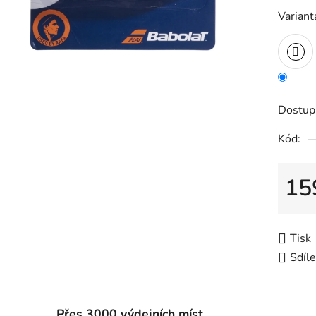
Variant
Dostup
Kód:
15
Měrná
Tisk
Sdíle
Přes 3000 výdejních míst