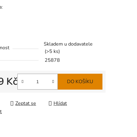
a:
Skladem u dodavatele
nost
(
>5 ks
)
25878
9 Kč
DO KOŠÍKU
 cena:
Zeptat se
Hlídat
t