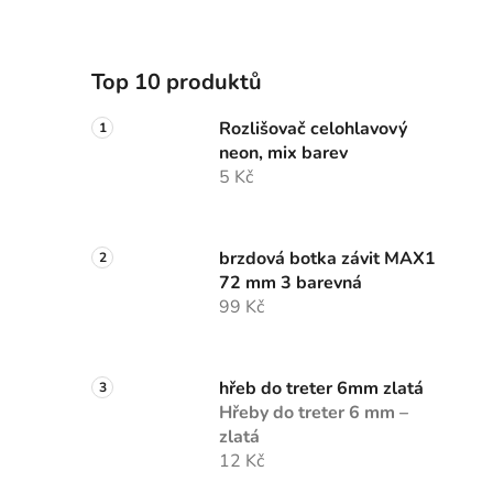
Top 10 produktů
Rozlišovač celohlavový
neon, mix barev
5 Kč
brzdová botka závit MAX1
72 mm 3 barevná
99 Kč
hřeb do treter 6mm zlatá
Hřeby do treter 6 mm –
zlatá
12 Kč