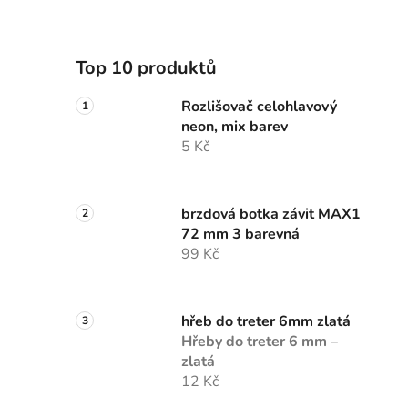
Top 10 produktů
Rozlišovač celohlavový
neon, mix barev
5 Kč
brzdová botka závit MAX1
72 mm 3 barevná
99 Kč
hřeb do treter 6mm zlatá
Hřeby do treter 6 mm –
zlatá
12 Kč