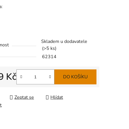
a:
Skladem u dodavatele
nost
(
>5 ks
)
62314
9 Kč
DO KOŠÍKU
 cena:
Zeptat se
Hlídat
t