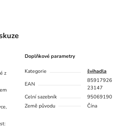
skuze
Doplňkové parametry
Kategorie
švihadla
é z
85917926
EAN
23147
hem
Celní sazebník
95069190
Země původu
Čína
vce,
st: