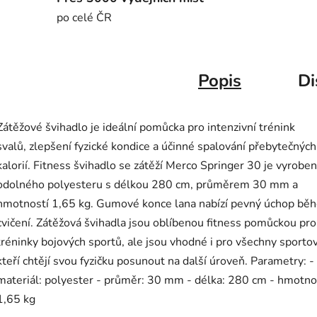
po celé ČR
Popis
Di
Zátěžové švihadlo je ideální pomůcka pro intenzivní trénink
svalů, zlepšení fyzické kondice a účinné spalování přebytečných
kalorií. Fitness švihadlo se zátěží Merco Springer 30 je vyroben
odolného polyesteru s délkou 280 cm, průměrem 30 mm a
hmotností 1,65 kg. Gumové konce lana nabízí pevný úchop bě
cvičení. Zátěžová švihadla jsou oblíbenou fitness pomůckou pro
tréninky bojových sportů, ale jsou vhodné i pro všechny sporto
kteří chtějí svou fyzičku posunout na další úroveň. Parametry: -
materiál: polyester - průměr: 30 mm - délka: 280 cm - hmotno
1,65 kg