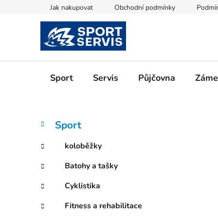
Přejít
Jak nakupovat
Obchodní podmínky
Podmín
na
obsah
Sport
Servis
Půjčovna
Zámeč
P
K
Přeskočit
Sport
a
kategorie
o
t
s
koloběžky
e
t
g
Batohy a tašky
r
o
a
r
Cyklistika
i
n
e
n
Fitness a rehabilitace