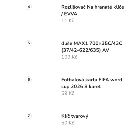
Rozlišovač Na hranaté klíče
/ EVVA
11 Kč
duše MAX1 700×35C/43C
(37/42-622/635) AV
109 Kč
Fotbalová karta FIFA word
cup 2026 8 karet
59 Kč
Klíč tvarový
50 Kč