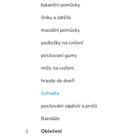
í
balanční pomůcky
p
a
činky a zátěže
n
masážní pomůcky
e
l
podložky na cvičení
posilovaní gumy
míče na cvičení
hrazdy do dveří
švihadla
posilování zápěstí a prstů
Bandáže
Oblečení