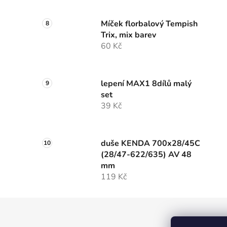
Míček florbalový Tempish
Trix, mix barev
60 Kč
lepení MAX1 8dílů malý
set
39 Kč
duše KENDA 700x28/45C
(28/47-622/635) AV 48
mm
119 Kč
Z