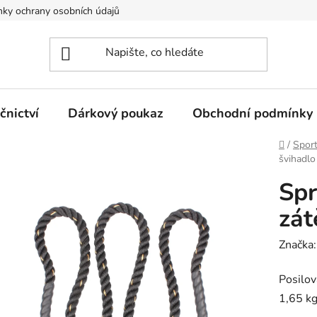
ky ochrany osobních údajů
nictví
Dárkový poukaz
Obchodní podmínky
Domů
/
Spor
švihadlo 
Spr
zát
Značka
Posilov
1,65 kg