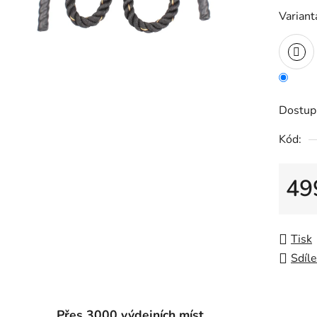
Variant
Dostup
Kód:
49
Měrná
Tisk
Sdíle
Přes 3000 výdejních míst