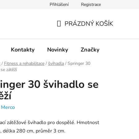
Přihlášení
Registrace
PRÁZDNÝ KOŠÍK
NÁKUPNÍ
KOŠÍK
Kontakty
Novinky
Značky
t
/
Fitness a rehabilitace
/
švihadla
/
Springer 30
se zátěží
inger 30 švihadlo se
ěží
:
Merco
ací zátěžové švihadlo pro dospělé. Hmotnost
, délka 280 cm, průměr 3 cm.