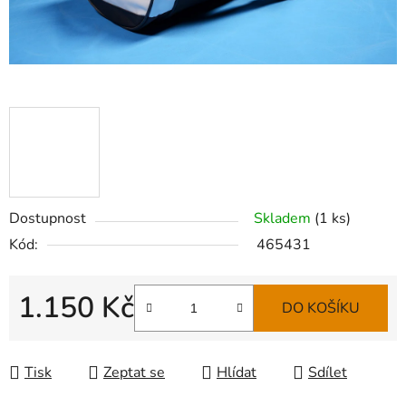
Dostupnost
Skladem
(
1 ks
)
Kód:
465431
1.150 Kč
DO KOŠÍKU
Měrná cena:
Tisk
Zeptat se
Hlídat
Sdílet