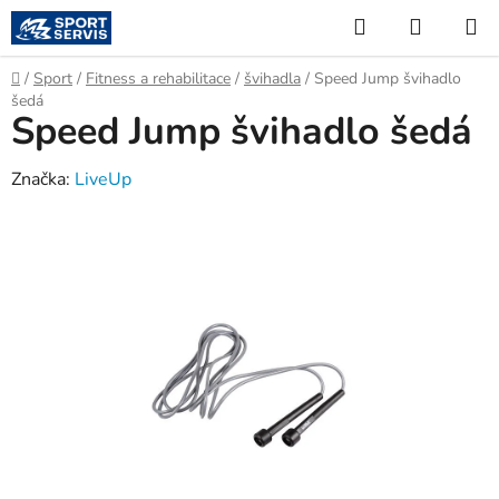
Přejít
Hledat
NÁKUP
na
KOŠÍK
obsah
Domů
/
Sport
/
Fitness a rehabilitace
/
švihadla
/
Speed Jump švihadlo
šedá
Speed Jump švihadlo šedá
Značka:
LiveUp