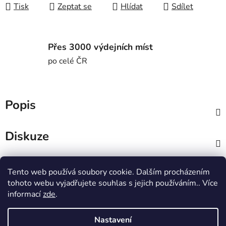
Tisk
Zeptat se
Hlídat
Sdílet
Přes 3000 výdejních míst
po celé ČR
Popis
Diskuze
Z
Tento web používá soubory cookie. Dalším procházením
á
MTWorkout
Fitness prcek
tohoto webu vyjadřujete souhlas s jejich používáním.. Více
p
Centrum environmentální výchovy Stolístek
informací
zde
.
a
t
Nastavení