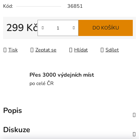
Kód:
36851
299 Kč
DO KOŠÍKU
Měrná cena:
Tisk
Zeptat se
Hlídat
Sdílet
Přes 3000 výdejních míst
po celé ČR
Popis
Diskuze