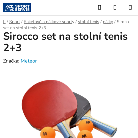
Přejít
Hledat
NÁKUP
na
KOŠÍK
obsah
Domů
/
Sport
/
Raketové a pálkové sporty
/
stolní tenis
/
pálky
/
Sirocco
set na stolní tenis 2+3
Sirocco set na stolní tenis
2+3
Značka:
Meteor