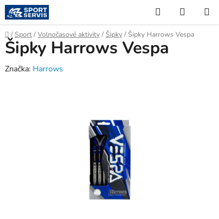
Přejít
Hledat
NÁKUP
na
KOŠÍK
obsah
Domů
/
Sport
/
Volnočasové aktivity
/
Šipky
/
Šipky Harrows Vespa
Šipky Harrows Vespa
Značka:
Harrows