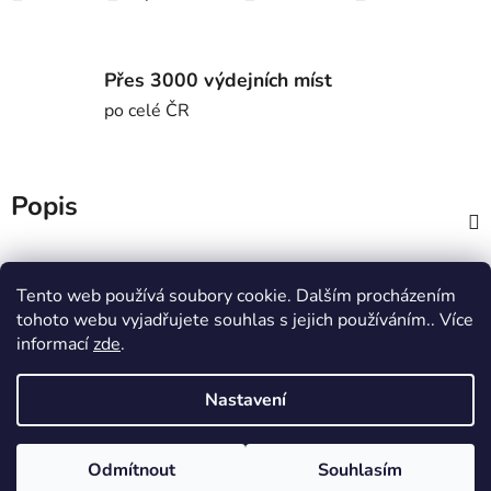
Přes 3000 výdejních míst
po celé ČR
Popis
Diskuze
Tento web používá soubory cookie. Dalším procházením
tohoto webu vyjadřujete souhlas s jejich používáním.. Více
Z
informací
zde
.
á
MTWorkout
Fitness prcek
p
Centrum environmentální výchovy Stolístek
Nastavení
a
t
Odmítnout
Souhlasím
í
Vytvořil Shoptet