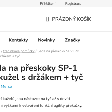
Přihlášení
Registrace
PRÁZDNÝ KOŠÍK
NÁKUPNÍ
KOŠÍK
Kontakty
Novinky
Značky
t
/
tréninkové pomůcky
/
Sada na přeskoky SP-1 2x
držákem + tyč
a na přeskoky SP-1
kužel s držákem + tyč
:
Merco
í kuželů jsou nástavce na tyč až s devíti
 výškami k vytvoření funkční agility překážky.