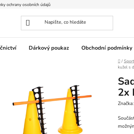
ky ochrany osobních údajů
nictví
Dárkový poukaz
Obchodní podmínky
Domů
/
Spor
kužel s 
Sad
2x 
Značka
Součást
možnými