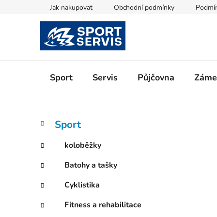
Přejít
Jak nakupovat
Obchodní podmínky
Podmín
na
obsah
Sport
Servis
Půjčovna
Zámeč
P
K
Přeskočit
Sport
a
kategorie
o
t
s
koloběžky
e
t
g
Batohy a tašky
r
o
a
r
Cyklistika
i
n
e
n
Fitness a rehabilitace