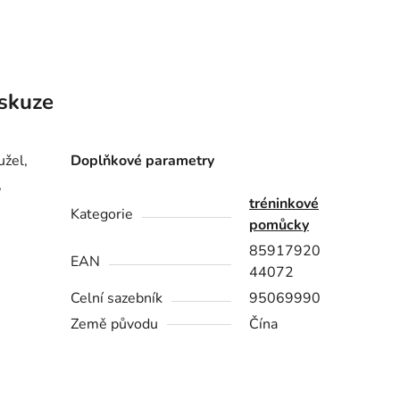
skuze
užel,
Doplňkové parametry
,
tréninkové
Kategorie
pomůcky
85917920
EAN
44072
Celní sazebník
95069990
Země původu
Čína