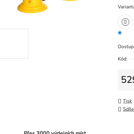
Variant
Dostup
Kód:
52
Měrná
Tisk
Sdíle
Přes 3000 výdejních míst