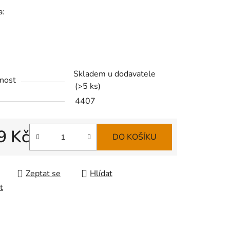
a:
Skladem u dodavatele
nost
(
>5 ks
)
4407
9 Kč
DO KOŠÍKU
 cena:
Zeptat se
Hlídat
t