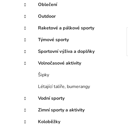
í
Oblečení
p
a
Outdoor
n
Raketové a pálkové sporty
e
l
Týmové sporty
Sportovní výživa a doplňky
Volnočasové aktivity
Šipky
Létající talíře, bumerangy
Vodní sporty
Zimní sporty a aktivity
Koloběžky