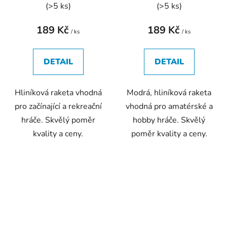
(
>5 ks
)
(
>5 ks
)
189 Kč
189 Kč
/ ks
/ ks
DETAIL
DETAIL
Hliníková raketa vhodná
Modrá, hliníková raketa
pro začínající a rekreační
vhodná pro amatérské a
hráče. Skvělý poměr
hobby hráče. Skvělý
kvality a ceny.
poměr kvality a ceny.