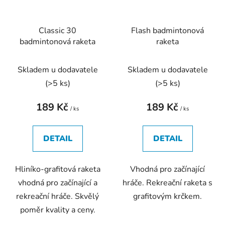
Classic 30
Flash badmintonová
badmintonová raketa
raketa
Skladem u dodavatele
Skladem u dodavatele
(
>5 ks
)
(
>5 ks
)
189 Kč
189 Kč
/ ks
/ ks
DETAIL
DETAIL
Hliníko-grafitová raketa
Vhodná pro začínající
vhodná pro začínající a
hráče. Rekreační raketa s
rekreační hráče. Skvělý
grafitovým krčkem.
poměr kvality a ceny.