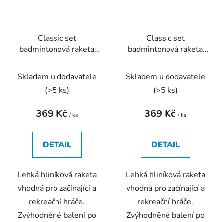
Classic set
Classic set
badmintonová raketa
badmintonová raketa
modrá
zelená
Skladem u dodavatele
Skladem u dodavatele
(
>5 ks
)
(
>5 ks
)
369 Kč
369 Kč
/ ks
/ ks
DETAIL
DETAIL
Lehká hliníková raketa
Lehká hliníková raketa
vhodná pro začínající a
vhodná pro začínající a
rekreační hráče.
rekreační hráče.
Zvýhodněné balení po
Zvýhodněné balení po