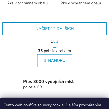
2ks v ochranném obalu.
2ks v ochranném obalu.
NAČÍST 12 DALŠÍCH
S
1
t
3
r
O
á
35
položek celkem
v
n
l
k
NAHORU
á
o
d
v
a
á
c
n
Přes 3000 výdejních míst
í
í
po celé ČR
p
r
Z
v
Tento web používá soubory cookie. Dalším procházením
k
á
MTWorkout
Fitness prcek