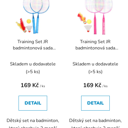
p
o
i
d
s
u
p
k
r
t
Training Set JR
Training Set JR
o
ů
badmintonová sada
badmintonová sada
d
modrá
růžová
u
Skladem u dodavatele
Skladem u dodavatele
k
t
(
>5 ks
)
(
>5 ks
)
ů
169 Kč
169 Kč
/ ks
/ ks
DETAIL
DETAIL
Dětský set na badminton,
Dětský set na badminton,