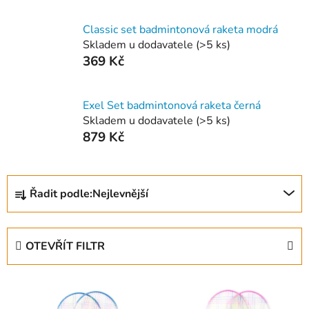
Classic set badmintonová raketa modrá
Skladem u dodavatele
(
>5 ks
)
369 Kč
Exel Set badmintonová raketa černá
Skladem u dodavatele
(
>5 ks
)
879 Kč
Ř
Řadit podle:
Nejlevnější
a
z
e
OTEVŘÍT FILTR
n
í
V
p
ý
r