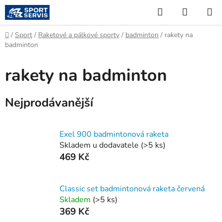
Přejít
Hledat
NÁKUP
na
KOŠÍK
obsah
Domů
/
Sport
/
Raketové a pálkové sporty
/
badminton
/
rakety na
badminton
rakety na badminton
Nejprodávanější
Exel 900 badmintonová raketa
Skladem u dodavatele
(
>5 ks
)
469 Kč
Classic set badmintonová raketa červená
Skladem
(
>5 ks
)
369 Kč