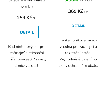
Skladem u dodavatele
Skladem
(
>5 ks
)
(
>5 ks
)
369 Kč
/ ks
259 Kč
/ ks
DETAIL
DETAIL
Lehká hliníková raketa
Badmintonový set pro
vhodná pro začínající a
začínající a rekreační
rekreační hráče.
hráče. Součástí 2 rakety,
Zvýhodněné balení po
2 míčky a obal.
2ks v ochranném obalu.