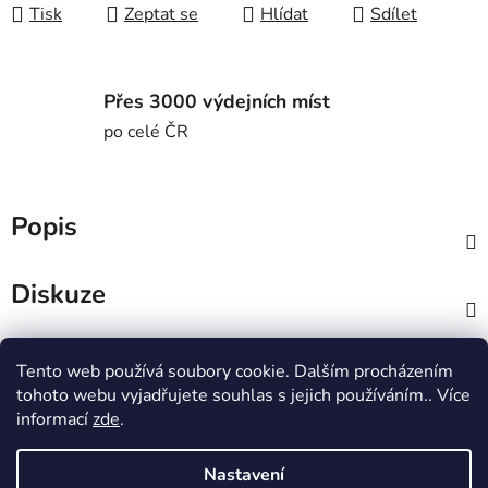
Tisk
Zeptat se
Hlídat
Sdílet
Přes 3000 výdejních míst
po celé ČR
Popis
Diskuze
Z
Tento web používá soubory cookie. Dalším procházením
á
MTWorkout
Fitness prcek
tohoto webu vyjadřujete souhlas s jejich používáním.. Více
p
Centrum environmentální výchovy Stolístek
informací
zde
.
a
t
Nastavení