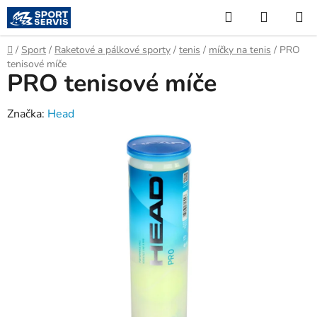
Přejít
Hledat
NÁKUP
na
KOŠÍK
obsah
Domů
/
Sport
/
Raketové a pálkové sporty
/
tenis
/
míčky na tenis
/
PRO
tenisové míče
PRO tenisové míče
Značka:
Head