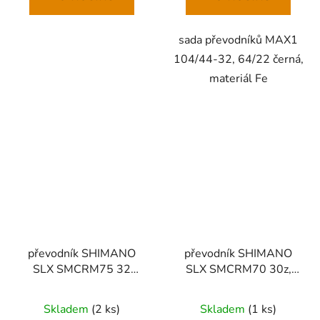
sada převodníků MAX1
104/44-32, 64/22 černá,
materiál Fe
převodník SHIMANO
převodník SHIMANO
SLX SMCRM75 32
SLX SMCRM70 30z,
zubů, pro 1x12 speed
1x11 speed
Skladem
(
2 ks
)
Skladem
(
1 ks
)