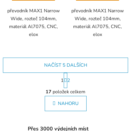
převodník MAX1 Narrow
převodník MAX1 Narrow
Wide, rozteč 104mm,
Wide, rozteč 104mm,
materiál Al7075, CNC,
materiál Al7075, CNC,
elox
elox
NAČÍST 5 DALŠÍCH
S
1
t
2
r
O
á
17
položek celkem
v
n
l
k
NAHORU
á
o
d
v
a
á
c
n
Přes 3000 výdejních míst
í