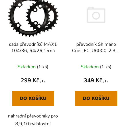
ý
r
p
o
i
d
s
u
p
k
r
t
převodník Shimano
sada převodníků MAX1
o
ů
Cues FC-U6000-2 36z
104/36, 64/26 černá
d
2x9/10/11
u
Skladem
(
1 ks
)
Skladem
(
1 ks
)
k
t
349 Kč
299 Kč
ů
/ ks
/ ks
DO KOŠÍKU
DO KOŠÍKU
náhradní převodníky pro
8,9,10 rychlostní