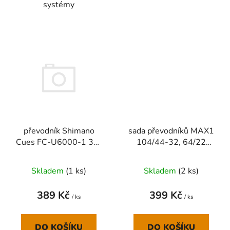
systémy
převodník Shimano
sada převodníků MAX1
Cues FC-U6000-1 32z
104/44-32, 64/22
96mm
černá
Skladem
(
1 ks
)
Skladem
(
2 ks
)
389 Kč
399 Kč
/ ks
/ ks
DO KOŠÍKU
DO KOŠÍKU