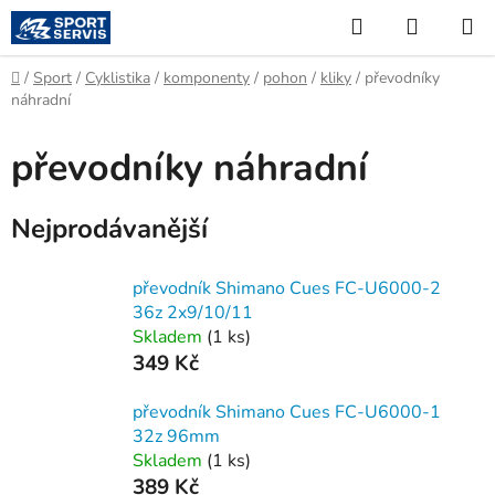
Přejít
Hledat
NÁKUP
na
KOŠÍK
obsah
Domů
/
Sport
/
Cyklistika
/
komponenty
/
pohon
/
kliky
/
převodníky
náhradní
převodníky náhradní
Nejprodávanější
převodník Shimano Cues FC-U6000-2
36z 2x9/10/11
Skladem
(
1 ks
)
349 Kč
převodník Shimano Cues FC-U6000-1
32z 96mm
Skladem
(
1 ks
)
389 Kč