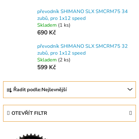
převodník SHIMANO SLX SMCRM75 34
zubů, pro 1x12 speed
Skladem
(
1 ks
)
690 Kč
převodník SHIMANO SLX SMCRM75 32
zubů, pro 1x12 speed
Skladem
(
2 ks
)
599 Kč
Ř
Řadit podle:
Nejlevnější
a
z
e
OTEVŘÍT FILTR
n
í
V
p