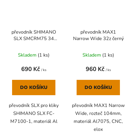
převodník SHIMANO
převodník MAX1
SLX SMCRM75 34
Narrow Wide 32z černý
zubů, pro 1x12 speed
Skladem
(
1 ks
)
Skladem
(
1 ks
)
690 Kč
960 Kč
/ ks
/ ks
DO KOŠÍKU
DO KOŠÍKU
převodník SLX pro kliky
převodník MAX1 Narrow
SHIMANO SLX FC-
Wide, rozteč 104mm,
M7100-1, materiál Al
materiál Al7075, CNC,
elox