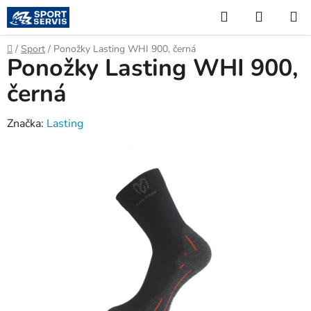
Přejít
Hledat
NÁKUP
na
KOŠÍK
obsah
Domů
/
Sport
/
Ponožky Lasting WHI 900, černá
Ponožky Lasting WHI 900,
černá
Značka:
Lasting