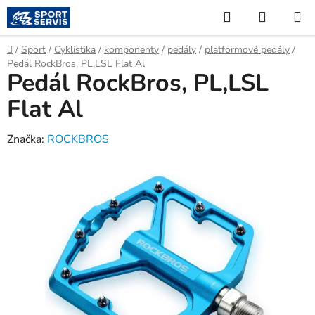
Přejít
Hledat
NÁKUP
na
KOŠÍK
obsah
Domů
/
Sport
/
Cyklistika
/
komponenty
/
pedály
/
platformové pedály
/
Pedál RockBros, PL,LSL Flat Al
Pedál RockBros, PL,LSL
Flat Al
Značka:
ROCKBROS