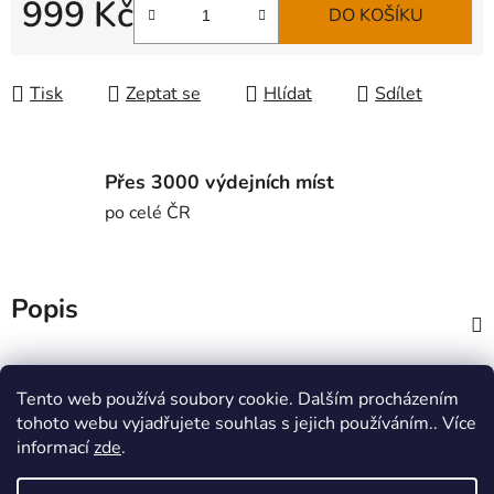
999 Kč
DO KOŠÍKU
Měrná cena:
Tisk
Zeptat se
Hlídat
Sdílet
Přes 3000 výdejních míst
po celé ČR
Popis
Diskuze
Tento web používá soubory cookie. Dalším procházením
tohoto webu vyjadřujete souhlas s jejich používáním.. Více
Z
informací
zde
.
á
MTWorkout
Fitness prcek