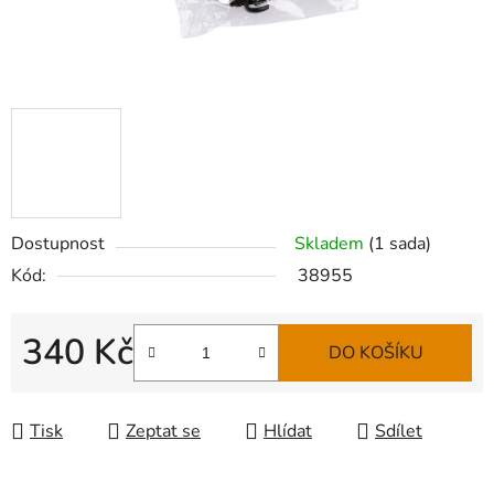
Dostupnost
Skladem
(
1 sada
)
Kód:
38955
340 Kč
DO KOŠÍKU
Měrná cena:
Tisk
Zeptat se
Hlídat
Sdílet