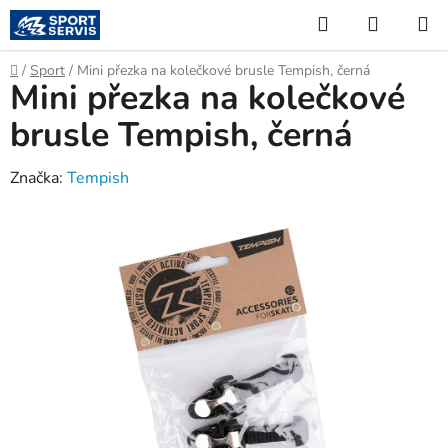
Přejít
Hledat
NÁKUP
na
KOŠÍK
obsah
Domů
/
Sport
/
Mini přezka na kolečkové brusle Tempish, černá
Mini přezka na kolečkové
brusle Tempish, černá
Značka:
Tempish