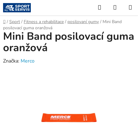
Přejít
Hledat
NÁKUP
na
KOŠÍK
obsah
Domů
/
Sport
/
Fitness a rehabilitace
/
posilovaní gumy
/
Mini Band
posilovací guma oranžová
Mini Band posilovací guma
oranžová
Značka:
Merco