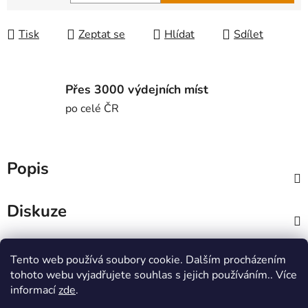
Měrná cena:
Tisk
Zeptat se
Hlídat
Sdílet
Přes 3000 výdejních míst
po celé ČR
Popis
Diskuze
Z
Tento web používá soubory cookie. Dalším procházením
á
MTWorkout
Fitness prcek
tohoto webu vyjadřujete souhlas s jejich používáním.. Více
p
Centrum environmentální výchovy Stolístek
informací
zde
.
a