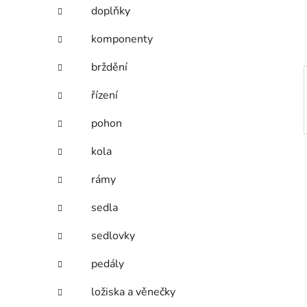
í
doplňky
p
a
komponenty
n
brždění
e
l
řízení
pohon
kola
rámy
sedla
sedlovky
pedály
ložiska a věnečky