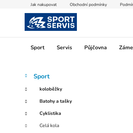
Přejít
Jak nakupovat
Obchodní podmínky
Podmín
na
obsah
Sport
Servis
Půjčovna
Zámeč
P
K
Přeskočit
Sport
a
kategorie
o
t
s
koloběžky
e
t
g
Batohy a tašky
r
o
a
r
Cyklistika
i
n
e
n
Celá kola