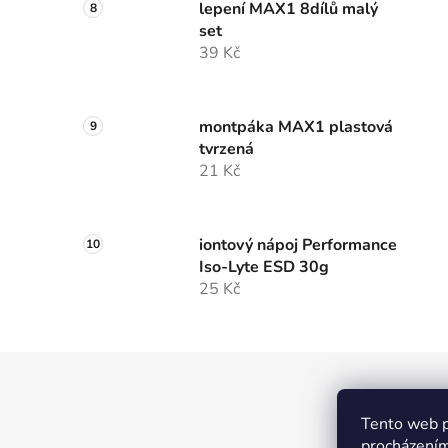
lepení MAX1 8dílů malý
set
39 Kč
montpáka MAX1 plastová
tvrzená
21 Kč
iontový nápoj Performance
Iso-Lyte ESD 30g
25 Kč
Z
á
MTW
Tento web p
p
procházením