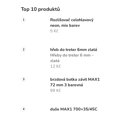
Top 10 produktů
Rozlišovač celohlavový
neon, mix barev
5 Kč
hřeb do treter 6mm zlatá
Hřeby do treter 6 mm –
zlatá
12 Kč
brzdová botka závit MAX1
72 mm 3 barevná
99 Kč
duše MAX1 700×35/45C