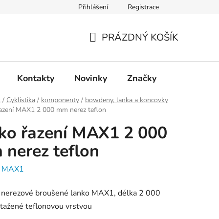
Přihlášení
Registrace
PRÁZDNÝ KOŠÍK
NÁKUPNÍ
KOŠÍK
Kontakty
Novinky
Značky
t
/
Cyklistika
/
komponenty
/
bowdeny, lanka a koncovky
řazení MAX1 2 000 mm nerez teflon
ko řazení MAX1 2 000
nerez teflon
:
MAX1
í nerezové broušené lanko MAX1, délka 2 000
tažené teflonovou vrstvou