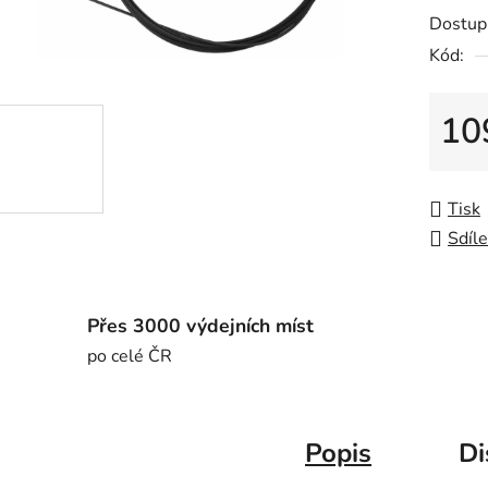
Dostup
Kód:
10
Měrná
Tisk
Sdíle
Přes 3000 výdejních míst
po celé ČR
Popis
Di