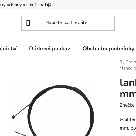
ky ochrany osobních údajů
nictví
Dárkový poukaz
Obchodní podmínky
Domů
/
Spor
/
lanko 
lan
mm 
Značka
kvalitn
mm, po