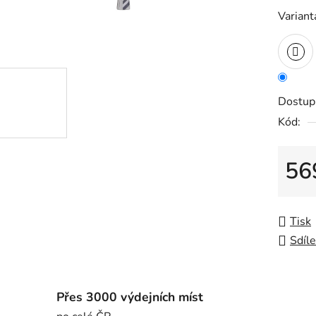
Variant
Dostup
Kód:
56
Měrná
Tisk
Sdíle
Přes 3000 výdejních míst