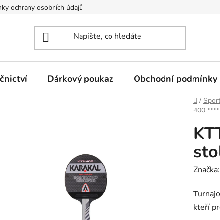
ky ochrany osobních údajů
nictví
Dárkový poukaz
Obchodní podmínky
Domů
/
Spor
400 ****
KTT
sto
Značka
Turnajo
kteří pr