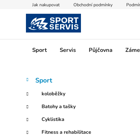
Přejít
Jak nakupovat
Obchodní podmínky
Podmín
na
obsah
Sport
Servis
Půjčovna
Zámeč
P
K
Přeskočit
Sport
a
kategorie
o
t
s
koloběžky
e
t
g
Batohy a tašky
r
o
a
r
Cyklistika
i
n
e
n
Fitness a rehabilitace