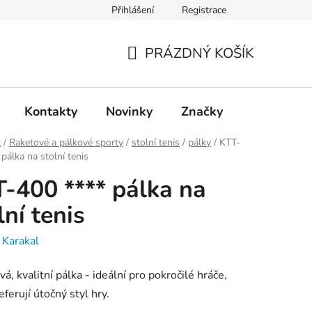
Přihlášení
Registrace
PRÁZDNÝ KOŠÍK
NÁKUPNÍ
KOŠÍK
Kontakty
Novinky
Značky
t
/
Raketové a pálkové sporty
/
stolní tenis
/
pálky
/
KTT-
 pálka na stolní tenis
-400 **** pálka na
lní tenis
:
Karakal
vá, kvalitní pálka - ideální pro pokročilé hráče,
eferují útočný styl hry.