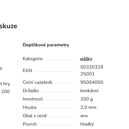
skuze
Doplňkové parametry
Kategorie
pálky
50320329
 o
EAN
25001
Celní sazebník
95064000
l hry.
Držadlo
konkávní
e 200
hmotnost
200 g
Houba
2,0 mm
Obal v ceně
ano
Povrch
hladký