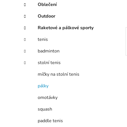
í
Oblečení
p
a
Outdoor
n
Raketové a pálkové sporty
e
l
tenis
badminton
stolní tenis
míčky na stolní tenis
pálky
omotávky
squash
paddle tenis