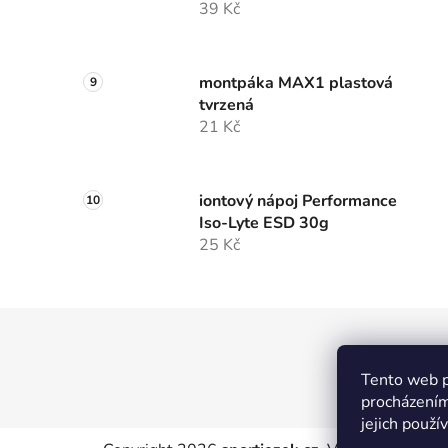
39 Kč
montpáka MAX1 plastová
tvrzená
21 Kč
iontový nápoj Performance
Iso-Lyte ESD 30g
25 Kč
Z
á
MTW
Tento web p
p
procházením
a
jejich použí
t