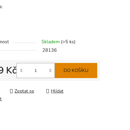
a:
nost
Skladem
(
>5 ks
)
28136
9 Kč
DO KOŠÍKU
 cena:
Zeptat se
Hlídat
t