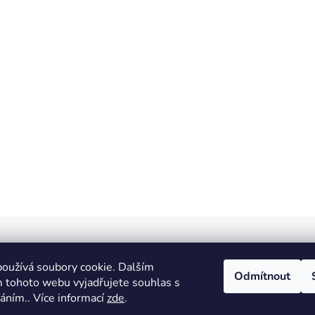
orkout
Fitness prcek
Centrum environmentální výchovy Stol
oužívá soubory cookie. Dalším
Odmítnout
 tohoto webu vyjadřujete souhlas s
váním.. Více informací
zde
.