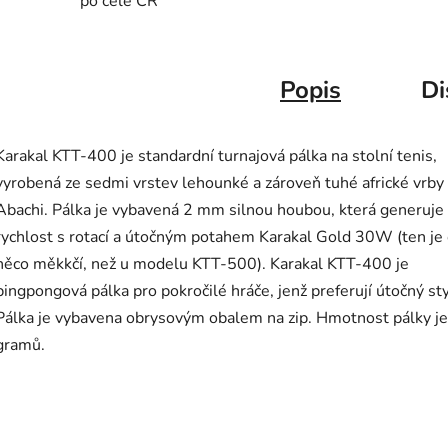
po celé ČR
Popis
Di
Karakal KTT-400 je standardní turnajová pálka na stolní tenis,
vyrobená ze sedmi vrstev lehounké a zároveň tuhé africké vrby
Abachi. Pálka je vybavená 2 mm silnou houbou, která generuje
rychlost s rotací a útočným potahem Karakal Gold 30W (ten je
něco měkkčí, než u modelu KTT-500). Karakal KTT-400 je
pingpongová pálka pro pokročilé hráče, jenž preferují útočný sty
Pálka je vybavena obrysovým obalem na zip. Hmotnost pálky j
gramů.