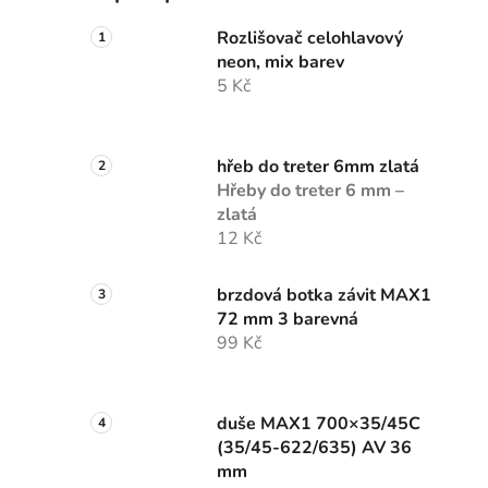
Rozlišovač celohlavový
neon, mix barev
5 Kč
hřeb do treter 6mm zlatá
Hřeby do treter 6 mm –
zlatá
12 Kč
brzdová botka závit MAX1
72 mm 3 barevná
99 Kč
duše MAX1 700×35/45C
(35/45-622/635) AV 36
mm