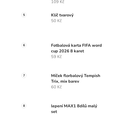
109 Kč
Klíč tvarový
50 Kč
Fotbalová karta FIFA word
cup 2026 8 karet
59 Kč
Míček florbalový Tempish
Trix, mix barev
60 Kč
lepení MAX1 8dílů malý
set