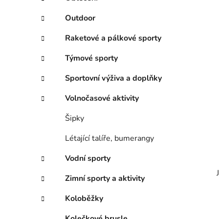
p
a
Outdoor
n
Raketové a pálkové sporty
e
l
Týmové sporty
Sportovní výživa a doplňky
Volnočasové aktivity
Šipky
Létající talíře, bumerangy
Vodní sporty
Zimní sporty a aktivity
Koloběžky
Kolečkové brusle