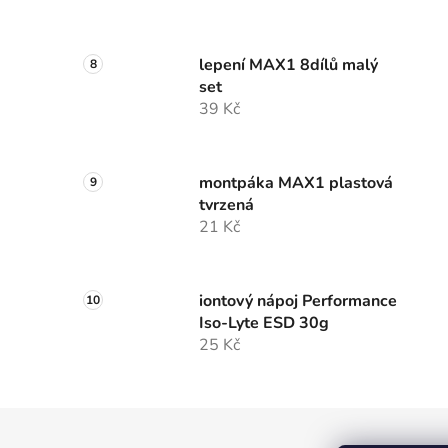
lepení MAX1 8dílů malý
set
39 Kč
montpáka MAX1 plastová
tvrzená
21 Kč
iontový nápoj Performance
Iso-Lyte ESD 30g
25 Kč
Z