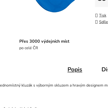
Měrná
Tisk
Sdíle
Přes 3000 výdejních míst
po celé ČR
Popis
Di
Jednomístný kluzák s výborným skluzem a hravým designem m