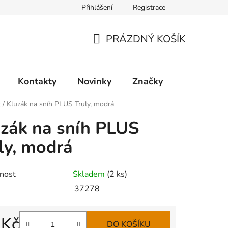
Přihlášení
Registrace
PRÁZDNÝ KOŠÍK
NÁKUPNÍ
KOŠÍK
Kontakty
Novinky
Značky
t
/
Kluzák na sníh PLUS Truly, modrá
zák na sníh PLUS
ly, modrá
nost
Skladem
(
2 ks
)
37278
 Kč
DO KOŠÍKU