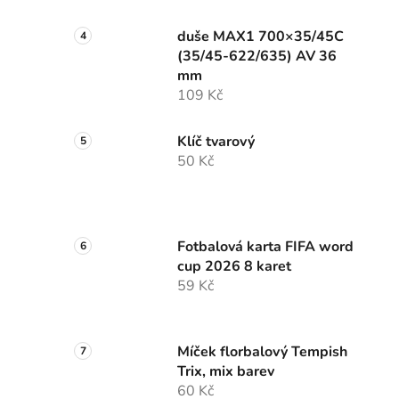
duše MAX1 700×35/45C
(35/45-622/635) AV 36
mm
109 Kč
Klíč tvarový
50 Kč
Fotbalová karta FIFA word
cup 2026 8 karet
59 Kč
Míček florbalový Tempish
Trix, mix barev
60 Kč