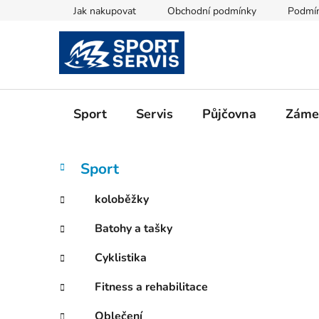
Přejít
Jak nakupovat
Obchodní podmínky
Podmín
na
obsah
Sport
Servis
Půjčovna
Zámeč
P
K
Přeskočit
Sport
a
kategorie
o
t
s
koloběžky
e
t
g
Batohy a tašky
r
o
a
r
Cyklistika
i
n
e
n
Fitness a rehabilitace
í
Oblečení