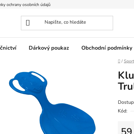
ky ochrany osobních údajů
nictví
Dárkový poukaz
Obchodní podmínky
Domů
/
Spor
Klu
Tru
Dostup
Kód:
59