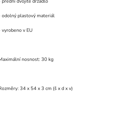
- přední dvojité držadlo
- odolný plastový materiál
- vyrobeno v EU
Maximální nosnost: 30 kg
Rozměry: 34 x 54 x 3 cm (š x d x v)