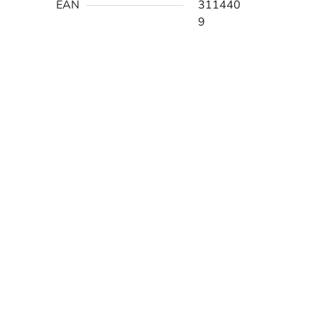
EAN
311440
9