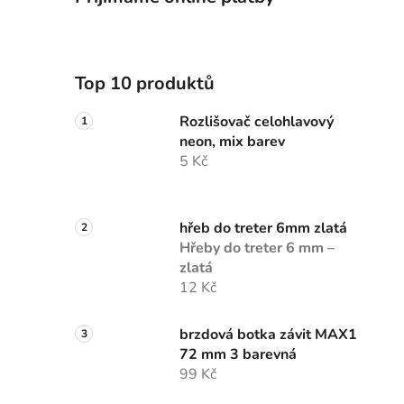
Top 10 produktů
Rozlišovač celohlavový
neon, mix barev
5 Kč
hřeb do treter 6mm zlatá
Hřeby do treter 6 mm –
zlatá
12 Kč
brzdová botka závit MAX1
72 mm 3 barevná
99 Kč