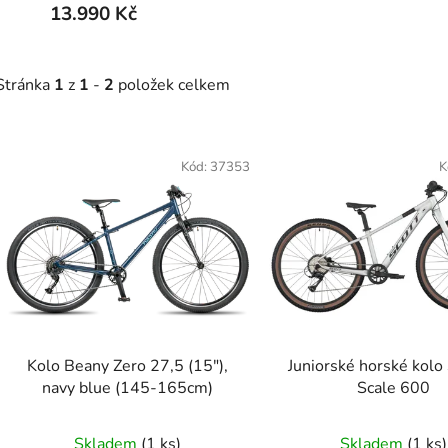
13.990 Kč
Stránka
1
z
1
-
2
položek celkem
V
Kód:
37353
K
ý
p
s
p
r
o
Kolo Beany Zero 27,5 (15"),
Juniorské horské kol
d
navy blue (145-165cm)
Scale 600
u
k
Skladem
(
1 ks
)
Skladem
(
1 ks
)