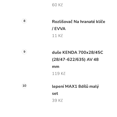
60 Kč
Rozlišovač Na hranaté klíče
/ EVVA
11 Kč
duše KENDA 700x28/45C
(28/47-622/635) AV 48
mm
119 Kč
lepení MAX1 8dílů malý
set
39 Kč