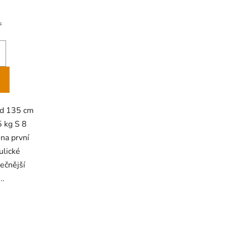
s
 od 135 cm
5 kg S 8
 na první
ulické
ečnější
..