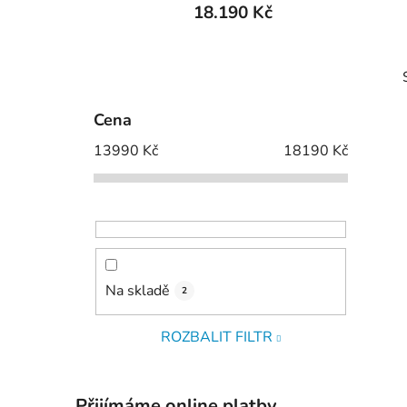
18.190 Kč
P
o
s
Cena
t
13990
Kč
18190
Kč
r
a
n
i
n
í
p
Na skladě
2
a
n
ROZBALIT FILTR
e
l
Přijímáme online platby