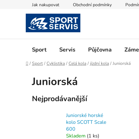
Přejít
Jak nakupovat
Obchodní podmínky
Podmín
na
obsah
Sport
Servis
Půjčovna
Zámeč
Domů
/
Sport
/
Cyklistika
/
Celá kola
/
jízdní kola
/
Juniorská
Juniorská
Nejprodávanější
Juniorské horské
kolo SCOTT Scale
600
Skladem
(
1 ks
)