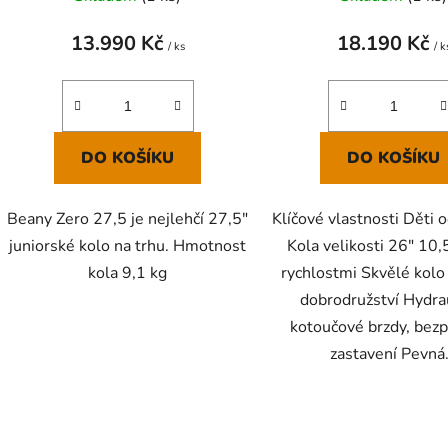
t
ů
13.990 Kč
18.190 Kč
/ ks
/ k
DO KOŠÍKU
DO KOŠÍKU
Beany Zero 27,5 je nejlehčí 27,5"
Klíčové vlastnosti Děti
juniorské kolo na trhu. Hmotnost
Kola velikosti 26" 10,
kola 9,1 kg
rychlostmi Skvělé kolo
dobrodružství Hydra
kotoučové brzdy, bezp
zastavení Pevná.
O
v