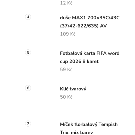
12 Kč
duše MAX1 700×35C/43C
(37/42-622/635) AV
109 Kč
Fotbalová karta FIFA word
cup 2026 8 karet
59 Kč
Klíč tvarový
50 Kč
Míček florbalový Tempish
Trix, mix barev