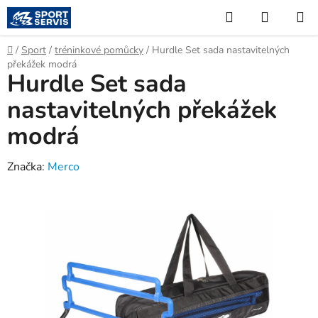
Přejít
Hledat
NÁKUP
na
KOŠÍK
obsah
Domů
/
Sport
/
tréninkové pomůcky
/
Hurdle Set sada nastavitelných
překážek modrá
Hurdle Set sada
nastavitelných překážek
modrá
Značka:
Merco