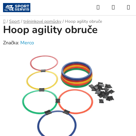
Přejít
Hledat
NÁKUP
na
KOŠÍK
obsah
Domů
/
Sport
/
tréninkové pomůcky
/
Hoop agility obruče
Hoop agility obruče
Značka:
Merco