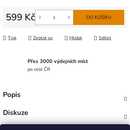
599 Kč
DO KOŠÍKU
Měrná cena:
Tisk
Zeptat se
Hlídat
Sdílet
Přes 3000 výdejních míst
po celé ČR
Popis
Diskuze
Z