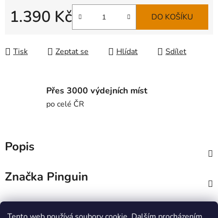
1.390 Kč
DO KOŠÍKU
Měrná cena:
Tisk
Zeptat se
Hlídat
Sdílet
Přes 3000 výdejních míst
po celé ČR
Popis
Značka
Pinguin
Diskuze
Tento web používá soubory cookie. Dalším procházením