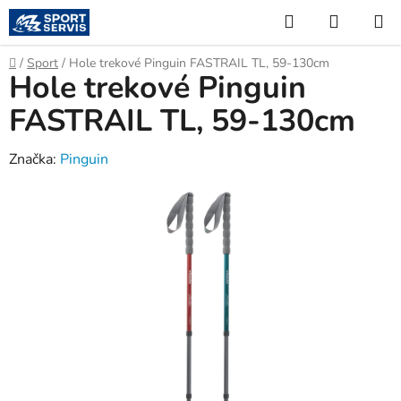
Přejít
Hledat
NÁKUP
na
KOŠÍK
obsah
Domů
/
Sport
/
Hole trekové Pinguin FASTRAIL TL, 59-130cm
Hole trekové Pinguin
FASTRAIL TL, 59-130cm
Značka:
Pinguin