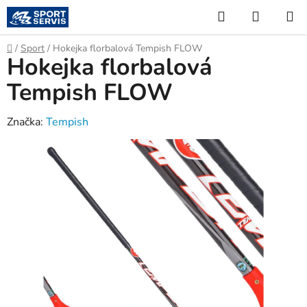
Přejít
Hledat
NÁKUP
na
KOŠÍK
obsah
Domů
/
Sport
/
Hokejka florbalová Tempish FLOW
Hokejka florbalová
Tempish FLOW
Značka:
Tempish