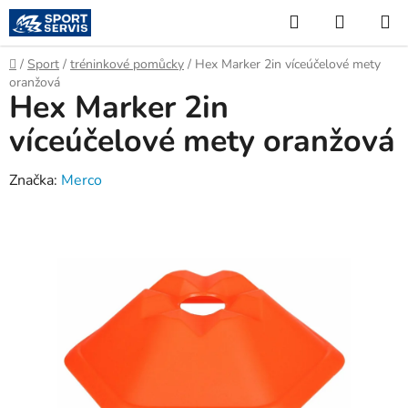
Přejít
Hledat
NÁKUP
na
KOŠÍK
obsah
Domů
/
Sport
/
tréninkové pomůcky
/
Hex Marker 2in víceúčelové mety
oranžová
Hex Marker 2in
víceúčelové mety oranžová
Značka:
Merco