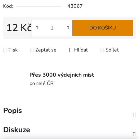
Kód:
43067
12 Kč
DO KOŠÍKU
Měrná cena:
Tisk
Zeptat se
Hlídat
Sdílet
Přes 3000 výdejních míst
po celé ČR
Popis
Diskuze