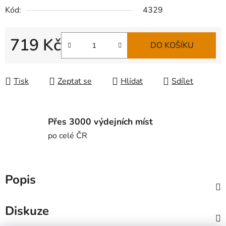
Kód:
4329
719 Kč
DO KOŠÍKU
Měrná cena:
Tisk
Zeptat se
Hlídat
Sdílet
Přes 3000 výdejních míst
po celé ČR
Popis
Diskuze