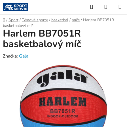
Přejít
Hledat
NÁKUP
na
KOŠÍK
obsah
Domů
/
Sport
/
Týmové sporty
/
basketbal
/
míče
/
Harlem BB7051R
basketbalový míč
Harlem BB7051R
basketbalový míč
Značka:
Gala