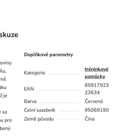
skuze
Doplňkové parametry
loviny
tréninkové
lu,
Kategorie
pomůcky
omě
85917923
áku
EAN
23634
ž je
Barva
Červená
Celní sazebník
95069190
y se
Země původu
Čína
bu pro
obený