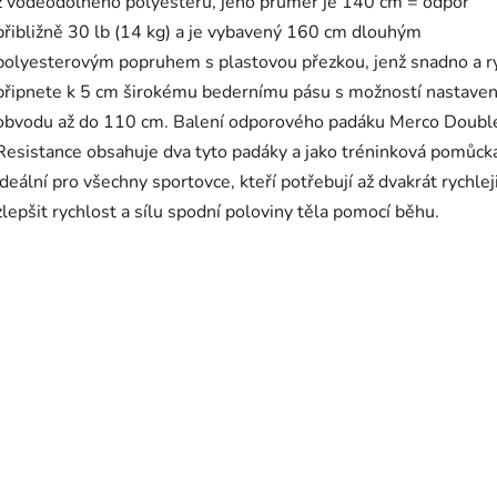
z voděodolného polyesteru, jeho průměr je 140 cm = odpor
přibližně 30 lb (14 kg) a je vybavený 160 cm dlouhým
polyesterovým popruhem s plastovou přezkou, jenž snadno a r
připnete k 5 cm širokému bedernímu pásu s možností nastaven
obvodu až do 110 cm. Balení odporového padáku Merco Doubl
Resistance obsahuje dva tyto padáky a jako tréninková pomůcka
ideální pro všechny sportovce, kteří potřebují až dvakrát rychlej
zlepšit rychlost a sílu spodní poloviny těla pomocí běhu.