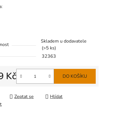
a:
Skladem u dodavatele
nost
(
>5 ks
)
32363
9 Kč
DO KOŠÍKU
 cena:
Zeptat se
Hlídat
t