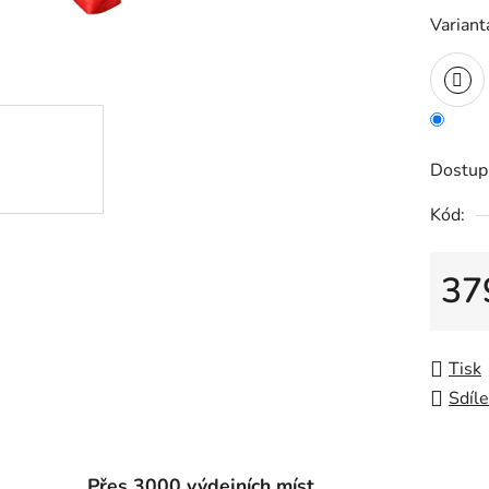
Variant
Dostup
Kód:
37
Měrná
Tisk
Sdíle
Přes 3000 výdejních míst