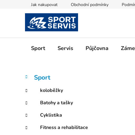
Přejít
Jak nakupovat
Obchodní podmínky
Podmín
na
obsah
Sport
Servis
Půjčovna
Zámeč
P
K
Přeskočit
Sport
a
kategorie
o
t
s
koloběžky
e
t
g
Batohy a tašky
r
o
a
r
Cyklistika
i
n
e
n
Fitness a rehabilitace