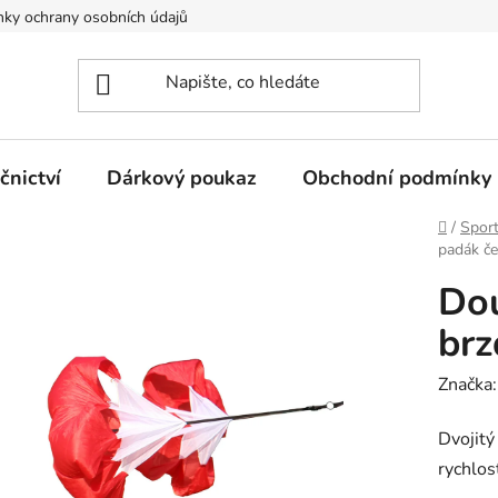
ky ochrany osobních údajů
nictví
Dárkový poukaz
Obchodní podmínky
Domů
/
Spor
padák č
Dou
brz
Značka
Dvojitý
rychlost