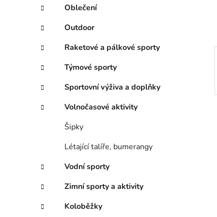
í
Oblečení
p
a
Outdoor
n
Raketové a pálkové sporty
e
l
Týmové sporty
Sportovní výživa a doplňky
Volnočasové aktivity
Šipky
Létající talíře, bumerangy
Vodní sporty
Zimní sporty a aktivity
Koloběžky