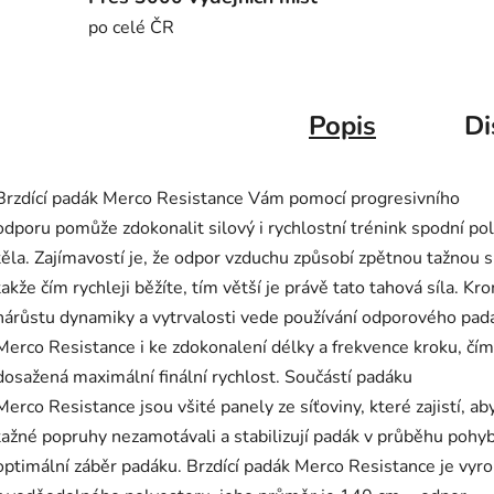
po celé ČR
Popis
Di
Brzdící padák Merco Resistance Vám pomocí progresivního
odporu pomůže zdokonalit silový i rychlostní trénink spodní po
těla. Zajímavostí je, že odpor vzduchu způsobí zpětnou tažnou sí
takže čím rychleji běžíte, tím větší je právě tato tahová síla. Kr
nárůstu dynamiky a vytrvalosti vede používání odporového pad
Merco Resistance i ke zdokonalení délky a frekvence kroku, čím
dosažená maximální finální rychlost. Součástí padáku
Merco Resistance jsou všité panely ze síťoviny, které zajistí, ab
tažné popruhy nezamotávali a stabilizují padák v průběhu pohy
optimální záběr padáku. Brzdící padák Merco Resistance je vyr