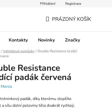
Přihlášení
Registrace
PRÁZDNÝ KOŠÍK
NÁKUPNÍ
KOŠÍK
Kontakty
Novinky
Značky
t
/
tréninkové pomůcky
/
Double Resistance brzdící
ervená
ble Resistance
dící padák červená
:
Merco
 tréninkový padák, díky kterému zlepšíte
 a sílu dolní poloviny těla dvakrát rychleji.