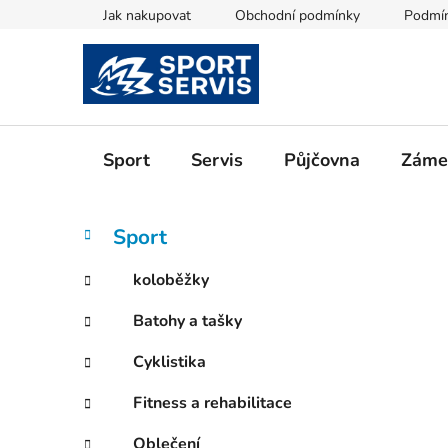
Přejít
Jak nakupovat
Obchodní podmínky
Podmín
na
obsah
Sport
Servis
Půjčovna
Zámeč
P
K
Přeskočit
Sport
a
kategorie
o
t
s
koloběžky
e
t
g
Batohy a tašky
r
o
a
r
Cyklistika
i
n
e
n
Fitness a rehabilitace
í
Oblečení