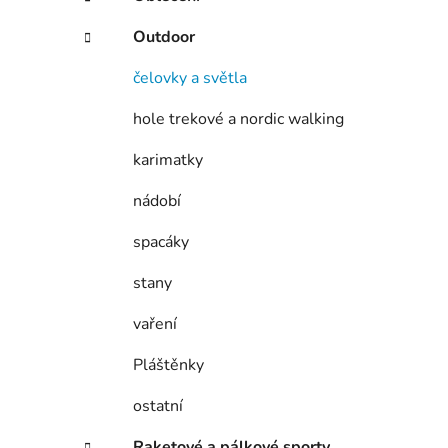
p
a
Outdoor
n
čelovky a světla
e
l
hole trekové a nordic walking
karimatky
nádobí
spacáky
stany
vaření
Pláštěnky
ostatní
Raketové a pálkové sporty