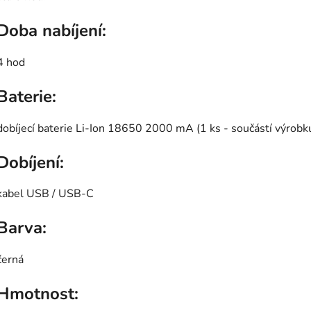
Doba nabíjení:
4 hod
Baterie:
dobíjecí baterie Li-Ion 18650 2000 mA (1 ks - součástí výrobk
Dobíjení:
kabel USB / USB-C
Barva:
černá
Hmotnost: