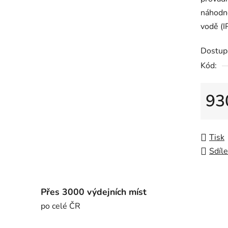
náhodné
vodě (I
Dostup
Kód:
93
Měrná
Tisk
Sdíle
Přes 3000 výdejních míst
po celé ČR