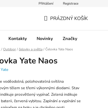
Přihlášení
Registrace
PRÁZDNÝ KOŠÍK
NÁKUPNÍ
KOŠÍK
Kontakty
Novinky
Značky
t
/
Outdoor
/
čelovky a světla
/
Čelovka Yate Naos
ovka Yate Naos
:
Yate
 voděodolná, polohovatelná svítilna
kovým tělem se třemi výkonnými diodami. Stav
 indikuje prosvětlený vypínač. Zelená indikuje
 baterii, červená vybitou. Zapínání a vypínání se
 spínačem na boku a je chráněno proti