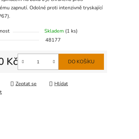
mu zapnutí. Odolné proti intenzivně tryskající
P67).
nost
Skladem
(
1 ks
)
48177
0 Kč
DO KOŠÍKU
 cena:
Zeptat se
Hlídat
t