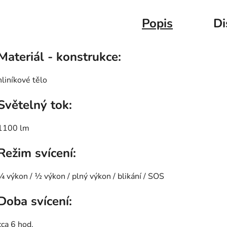
Popis
Di
Materiál - konstrukce:
hliníkové tělo
Světelný tok:
1100 lm
Režim svícení:
¼ výkon / ½ výkon / plný výkon / blikání / SOS
Doba svícení:
cca 6 hod.