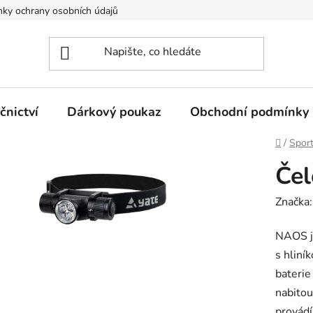
ky ochrany osobních údajů
nictví
Dárkový poukaz
Obchodní podmínky
Domů
/
Spor
Čel
Značka
NAOS je
s hliní
baterie
nabitou
provádí