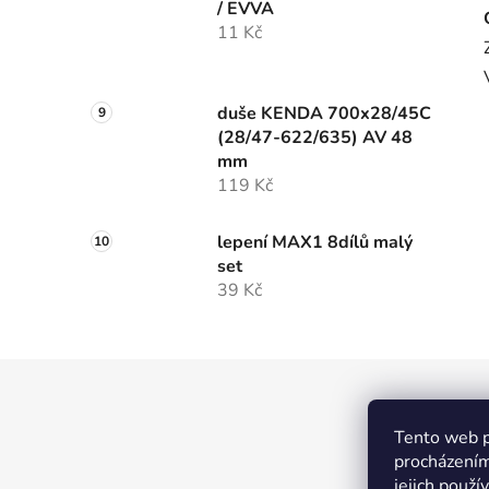
/ EVVA
11 Kč
duše KENDA 700x28/45C
(28/47-622/635) AV 48
mm
119 Kč
lepení MAX1 8dílů malý
set
39 Kč
Z
á
MTW
Tento web p
p
procházením
a
jejich použí