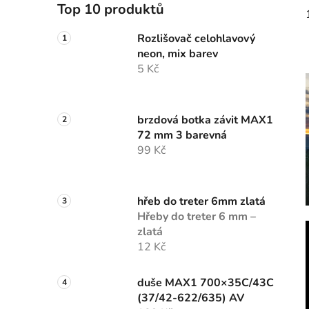
Top 10 produktů
Rozlišovač celohlavový
neon, mix barev
5 Kč
brzdová botka závit MAX1
72 mm 3 barevná
99 Kč
hřeb do treter 6mm zlatá
Hřeby do treter 6 mm –
zlatá
12 Kč
duše MAX1 700×35C/43C
(37/42-622/635) AV