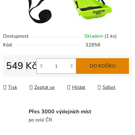
Dostupnost
Skladem
(
1 ks
)
Kód:
32858
549 Kč
DO KOŠÍKU
Měrná cena:
Tisk
Zeptat se
Hlídat
Sdílet
Přes 3000 výdejních míst
po celé ČR