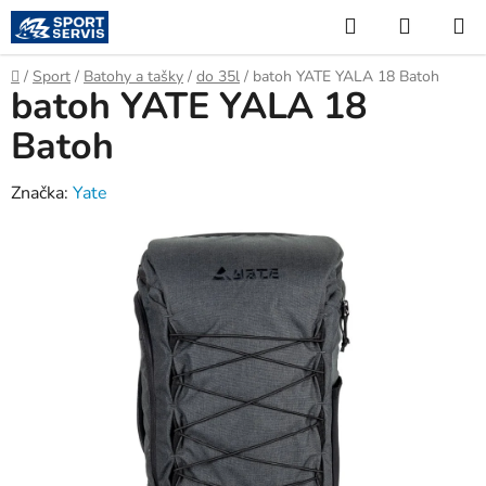
Přejít
Hledat
NÁKUP
na
KOŠÍK
obsah
Domů
/
Sport
/
Batohy a tašky
/
do 35l
/
batoh YATE YALA 18 Batoh
batoh YATE YALA 18
Batoh
Značka:
Yate