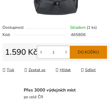
Dostupnost
Skladem
(
1 ks
)
Kód:
465806
1.590 Kč
DO KOŠÍKU
Měrná cena:
Tisk
Zeptat se
Hlídat
Sdílet
Přes 3000 výdejních míst
po celé ČR