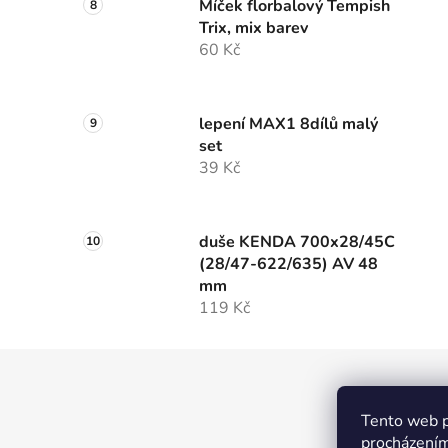
Míček florbalový Tempish
Trix, mix barev
60 Kč
lepení MAX1 8dílů malý
set
39 Kč
duše KENDA 700x28/45C
(28/47-622/635) AV 48
mm
119 Kč
Z
á
MTW
Tento web p
p
procházením