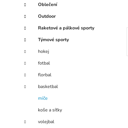
í
Oblečení
p
a
Outdoor
n
Raketové a pálkové sporty
e
l
Týmové sporty
hokej
fotbal
florbal
basketbal
míče
koše a síťky
volejbal