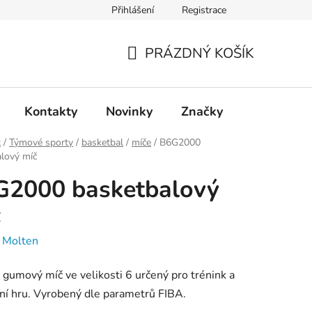
Přihlášení
Registrace
PRÁZDNÝ KOŠÍK
NÁKUPNÍ
KOŠÍK
Kontakty
Novinky
Značky
t
/
Týmové sporty
/
basketbal
/
míče
/
B6G2000
lový míč
G2000 basketbalový
č
:
Molten
í gumový míč ve velikosti 6 určený pro trénink a
ní hru. Vyrobený dle parametrů FIBA.