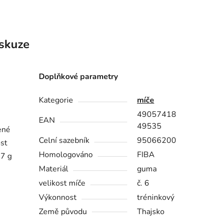
skuze
Doplňkové parametry
Kategorie
míče
49057418
EAN
49535
ené
Celní sazebník
95066200
st
Homologováno
FIBA
67 g
Materiál
guma
velikost míče
č. 6
Výkonnost
tréninkový
Země původu
Thajsko