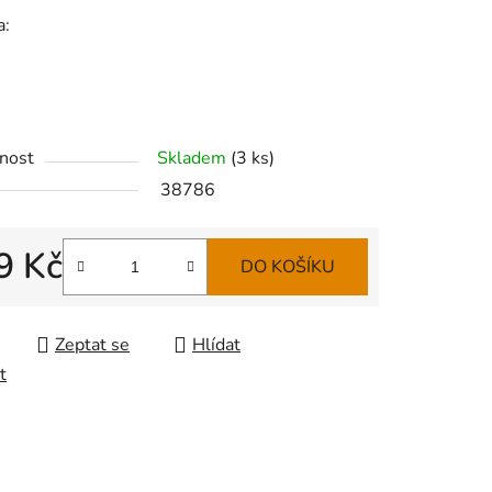
a:
nost
Skladem
(
3 ks
)
38786
9 Kč
DO KOŠÍKU
 cena:
Zeptat se
Hlídat
t