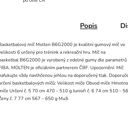
po celé ČR
Popis
Di
Basketbalový míč Molten B6G2000 je kvalitní gumový míč ve
velikosti 6 určený pro trénink a rekreační hru. Míč na
basketbal B6G2000 je vyrobený z odolné gumy dle parametrů
FIBA. MOLTEN je oficiálním partnerem ČBF. Upozornění: Míč
nafukujte vždy navlhčenou jehlou na doporučený tlak. Doporuč
určení basketbalových míčů: Velikost míče Obvod míče Hmotno
míče Určení č. 5 70 cm 470 – 510 g Junioři č. 6 74 cm 510 – 5
Ženy č. 7 77 cm 567 – 650 g Muži