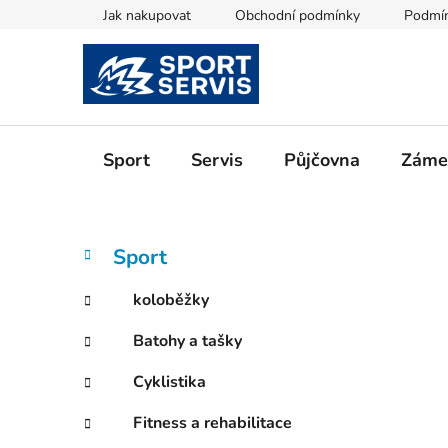
Přejít
Jak nakupovat
Obchodní podmínky
Podmín
na
obsah
Sport
Servis
Půjčovna
Zámeč
P
K
Přeskočit
Sport
a
kategorie
o
t
s
koloběžky
e
t
g
Batohy a tašky
r
o
a
r
Cyklistika
i
n
e
n
Fitness a rehabilitace