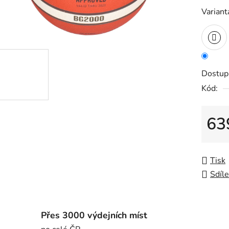
Variant
Dostup
Kód:
63
Měrná
Tisk
Sdíle
Přes 3000 výdejních míst