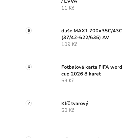
/ EVVA
11 Kč
duše MAX1 700×35C/43C
(37/42-622/635) AV
109 Kč
Fotbalová karta FIFA word
cup 2026 8 karet
59 Kč
Klíč tvarový
50 Kč