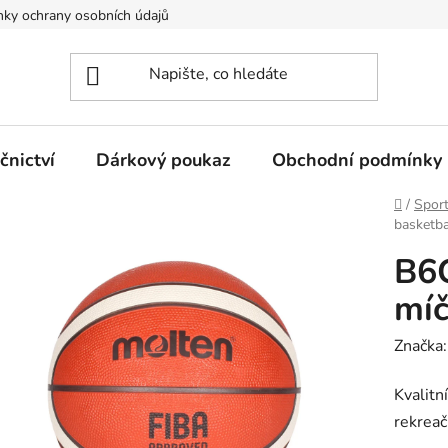
ky ochrany osobních údajů
nictví
Dárkový poukaz
Obchodní podmínky
Domů
/
Spor
basketba
B6
mí
Značka
Kvalitn
rekreač